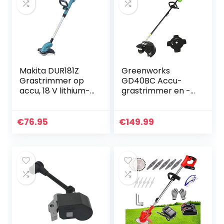
Makita DUR181Z
Greenworks
Grastrimmer op
GD40BC Accu-
accu, 18 V lithium-
grastrimmer en -
ion (exclusief
sense 2-in-1 accu-
oplader en accu)
grastrimmer (Li-
Ion 40 V 40 cm/25
€
76.95
€
149.99
cm maaibreedte 2
mm draad/mes…