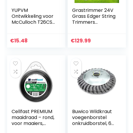
YUPVM
Grastrimmer 24V
Ontwikkeling voor
Grass Edger String
McCulloch T26CS
Trimmers
B26 B26PS en
Snoerloze Eater
meer 585565501,
Gazon met snijmes
T26 trimmer,
Trimmer Lithium-
€
15.48
€
129.99
bosmaaier
ion Batterij
Aangedreven…
Cellfast PREMIUM
Buwico Wildkraut
maaidraad – rond,
voegenborstel
voor maaiers,
onkruidborstel, 6
versterkt met
inch / 8 inch