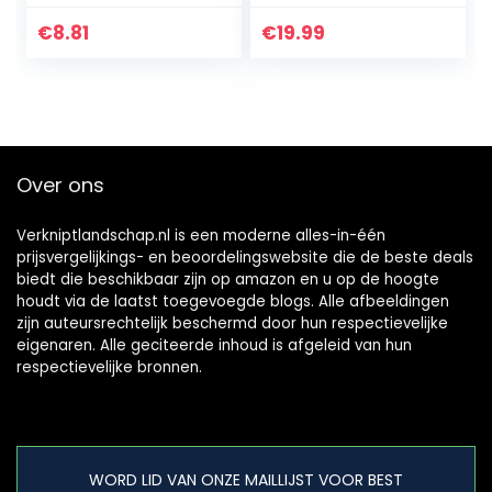
aluminium deeltjes,
roterende weed
breeksterkte
Brush Joint Twist
€
8.81
€
19.99
2,7mm x 15m, 35-
Disc staaldraad
035
vlecht…
Over ons
Verkniptlandschap.nl is een moderne alles-in-één
prijsvergelijkings- en beoordelingswebsite die de beste deals
biedt die beschikbaar zijn op amazon en u op de hoogte
houdt via de laatst toegevoegde blogs. Alle afbeeldingen
zijn auteursrechtelijk beschermd door hun respectievelijke
eigenaren. Alle geciteerde inhoud is afgeleid van hun
respectievelijke bronnen.
WORD LID VAN ONZE MAILLIJST VOOR BEST