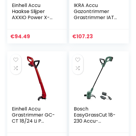
Einhell Accu
IKRA Accu
Haakse Slijper
Gazontrimmer
AXXIO Power X-
Grastrimmer IAT
Change (Li-Ion, 18
20-1M incl. accu,
V, Ø125 mm, 8500
oplader & 60x
rpm, borstelloze
nylon messen
€
94.49
€
107.23
motor, herstart,
schijf…
Einhell Accu
Bosch
Grastrimmer GC-
EasyGrassCut 18-
CT 18/24 Li P
230 Accu-
(1×1,5Ah) Power X-
grastrimmer, 1
Change (Li-Ion, 18
accu, 18 volt-