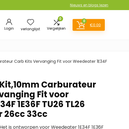
Nieuws en blogs lezen
0
0
€
0.00
Login
Vergelijken
verlanglijst
ateur Carb Kits Vervanging Fit voor Weedeater 1E34F
 Kit,10mm Carburateur
vanging Fit voor
34F 1E36F TU26 TL26
r 26cc 33cc
et is ontworpen voor Weedeater 1E34F 1E36F