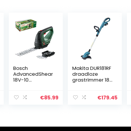
Bosch
Makita DUR181RF
AdvancedShear
draadloze
18V-10
grastrimmer 18
grasschaar op
V
batterijen
(zonder batterij,
€
85.99
€
179.45
18 volt-systeem,
maaiingen tot
85 m² per…