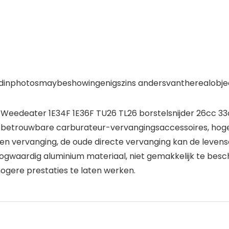
yedinphotosmaybeshowingenigszins andersvantherealobj
Weedeater 1E34F 1E36F TU26 TL26 borstelsnijder 26cc 33
s, betrouwbare carburateur-vervangingsaccessoires, hog
e en vervanging, de oude directe vervanging kan de leven
ardig aluminium materiaal, niet gemakkelijk te bescha
ere prestaties te laten werken.