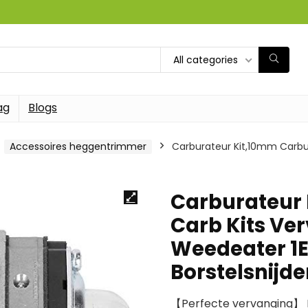
All categories
ag
Blogs
Accessoires heggentrimmer
Carburateur Kit,10mm Carbur
Carburateur
Carb Kits Ver
Weedeater 1E
Borstelsnijde
【Perfecte vervanging】 H