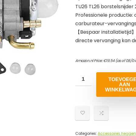
TU26 TL26 borstelsnijder 
Professionele productie:
carburateur-vervangings
【Bespaar installatietijd】
directe vervanging kan d
Amazon.nl Price:
€
19.54
(as of 08/0
TOEVOEG
AAN
WINKELWA
Categories:
Accessoires heggen