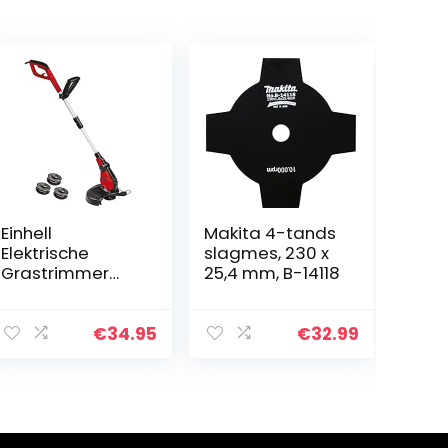
Einhell
Makita 4-tands
Elektrische
slagmes, 230 x
Grastrimmer
25,4 mm, B-14118
GC-ET 4530 Set
(450 W, 30 cm
maaibreedte,
€
34.95
€
32.99
dubbele
lijnspoel,
motorkop
verstelbaar…