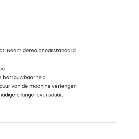
ect. Neem derealoneasstandard
cc.
e betrouwbaarheid.
sduur van de machine verlengen.
digen, lange levensduur.