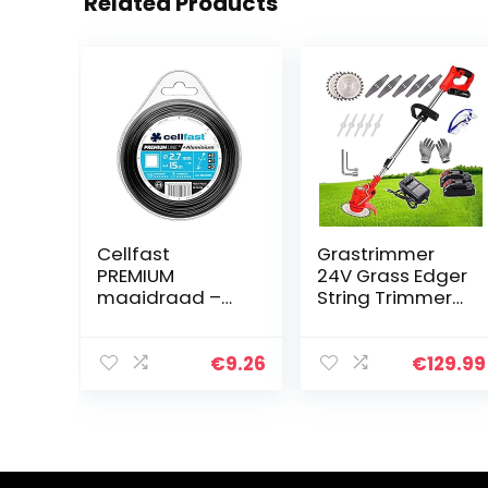
Related Products
Cellfast
Grastrimmer
PREMIUM
24V Grass Edger
maaidraad –
String Trimmers
vierkant, voor
Snoerloze Eater
maaiers,
Gazon met
versterkt met
snijmes Trimmer
€
9.26
€
129.99
aluminium
Lithium-ion
deeltjes,
Batterij
breeksterkte
Aangedreven…
2,7mm x 15m,
35-045