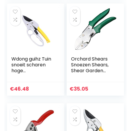
for boom
trimmers…
Wdong guihz Tuin
Orchard Shears
snoeit scharen
Snoezen Shears,
hoge
Shear Garden
koolstofstalen
Scissorbypass
tuinieren planten
Secateurs for
schaar planten
takken Stelen en
€
46.48
€
35.05
gras borstel enten
bloemen,
cutter handtak…
Tuinprunnen