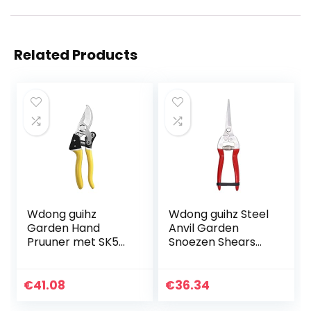
Related Products
Wdong guihz
Wdong guihz Steel
Garden Hand
Anvil Garden
Pruuner met SK5
Snoezen Shears
Stalen messen
Grass Cutter Fruit
snoeien afschuif
Picking Scissors
tuin
Gardening Branch
€
41.08
€
36.34
snijgereedschap
Pruners Secateur…