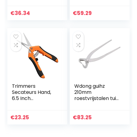
Grass Cutter Fruit
Snoeischaar Tuin
Picking Scissors
Bonsai Tree
Gardening Branch
Branch Cutter
€
36.34
€
59.29
Pruners Secateur…
Tuinieren Shears
Schaar…
Trimmers
Wdong guihz
Secateurs Hand,
210mm
6.5 Inch
roestvrijstalen tuin
Professionele
tak snijder lang
Secateurs Sharp
handvat scissor
Bypass Tree
bonsai tool
€
23.25
€
83.25
Trimmers for
Branches Flowers
Fruit Planten…