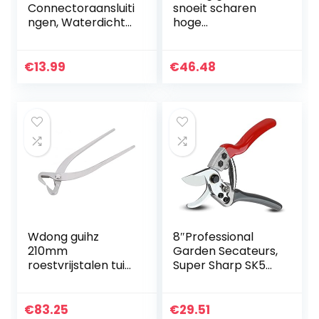
Connectoraansluiti
snoeit scharen
ngen, Waterdichte
hoge
Kabelconnector,
koolstofstalen
Connectoraansluit
tuinieren planten
klem
schaar planten
€
13.99
€
46.48
Kabelconnector,
gras borstel enten
Gebruikt voor…
cutter handtak…
Wdong guihz
8″Professional
210mm
Garden Secateurs,
roestvrijstalen tuin
Super Sharp SK5
tak snijder lang
Blade met
handvat scissor
verchroomde
bonsai tool
bypass
€
83.25
€
29.51