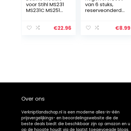
voor Stihl MS231
van 6 stuks,
MS231C MS251
reserveonderdel
MS251C
en voor Briggs &
Kettingzaag
Stratton 692211
Onderdeel nr.
262759
€
22.96
€
8.99
1141 400 1307
regelveer
Over ons
Verkniptlandschap.nl is een moderne alles-in-één
prijsvergelijkings- en beoordelingswebsite die de
beste deals biedt die beschikbaar zijn op amazon en u
op de hoogte houdt via de laatst toegevoegde blogs.