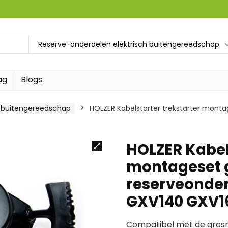
Reserve-onderdelen elektrisch buitengereedschap
ag
Blogs
h buitengereedschap
HOLZER Kabelstarter trekstarter mont
HOLZER Kabel
montageset 
reserveonde
GXV140 GXV1
Compatibel met de grasm