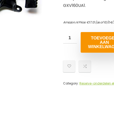
GXV160UA1.
Amazon.nl Price:
€
17.13
(as of 10/04/
TOEVOEG
AAN
WINKELWA
Category:
Reserve-onderdelen e