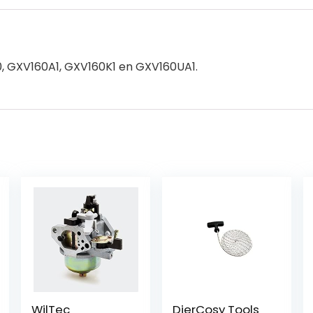
, GXV160A1, GXV160K1 en GXV160UA1.
WilTec
DierCosy Tools