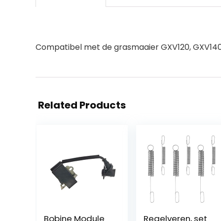
Compatibel met de grasmaaier GXV120, GXV140
Related Products
Bobine Module
Regelveren, set