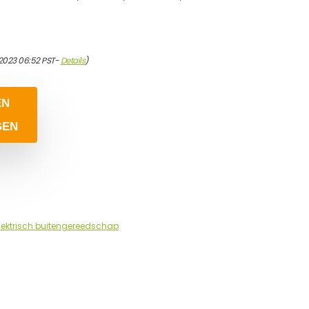
2023 06:52 PST-
Details
)
EN
GEN
lektrisch buitengereedschap