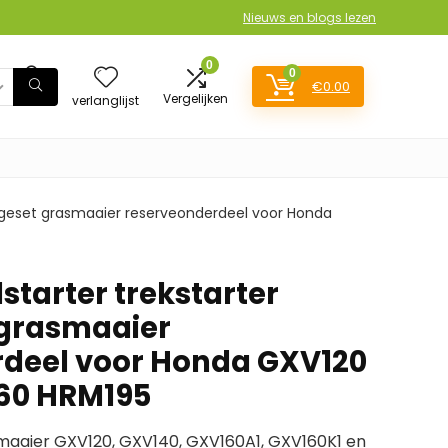
Nieuws en blogs lezen
0
0
€
0.00
Login
Vergelijken
verlanglijst
ageset grasmaaier reserveonderdeel voor Honda
starter trekstarter
grasmaaier
rdeel voor Honda GXV120
60 HRM195
aaier GXV120, GXV140, GXV160A1, GXV160K1 en