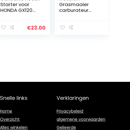
Starter voor
Grasmaaier
HONDA GX120
carburateur
GX160 GX200
Carburateur
4/5.5/6.5 pk
42mm Dual Fuel
motor
Benzine-
€
23.00
generator LPG
Carburateur
Compatibel
Voor 170F
GX160…
Snelle links
Verklaringen
Home
Privacybeleid
Overzicht
algemene voorwaarden
Alles winkelen
Gelieerde