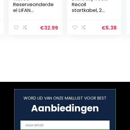
Reserveonderde
Recoil
el LIFAN
startkabel, 2
Carburateur 13
meter 4 mm
pk benzinemotor
grasmaaier
treksnoeren,
€
32.99
€
5.38
motor
startsnoeren,
startkabel voor
kettingzagen…
WORD LID VAN ONZE MAILLIJST VOOR BEST
Aanbiedingen