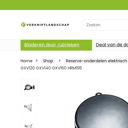
Search
for:
Bladeren door rubrieken
Deal van de d
Home
Shop
Reserve-onderdelen elektrisc
GXV120 GXV140 GXV160 HRM195