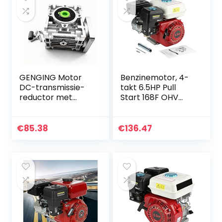
GENGING Motor
Benzinemotor, 4-
DC-transmissie-
takt 6.5HP Pull
reductor met
Start 168F OHV
adapter voor
vervangende
elektrogolf (Speed
benzinemotor
(RPM): Ratio20,
€
85.38
€
136.47
spanning (V) : 60 x
60 cm