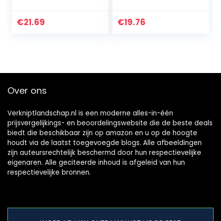
Champion Power
Stihl BG55 BG65
Equipment, 2KW –
BG85 BG45 BG46
3KW Generator
BR45 SH55 SH85
€
21.69
€
19.76
Past op GX160
AM42 Deel NO.
GX200 5.5HP
4229 400 1300
6.5HP…
Over ons
Verkniptlandschap.nl is een moderne alles-in-één
prijsvergelijkings- en beoordelingswebsite die de beste deals
biedt die beschikbaar zijn op amazon en u op de hoogte
houdt via de laatst toegevoegde blogs. Alle afbeeldingen
zijn auteursrechtelijk beschermd door hun respectievelijke
eigenaren. Alle geciteerde inhoud is afgeleid van hun
respectievelijke bronnen.