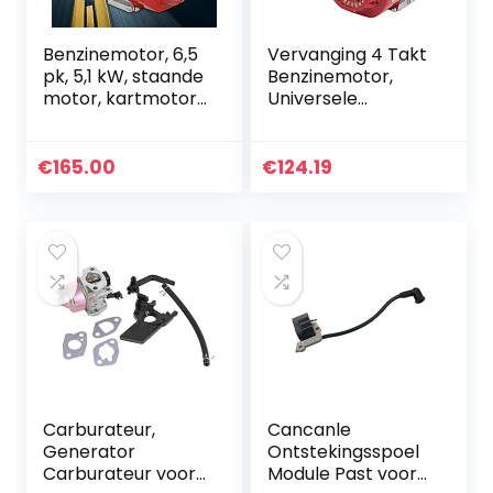
Benzinemotor, 6,5
Vervanging 4 Takt
pk, 5,1 kW, staande
Benzinemotor,
motor, kartmotor,
Universele
aandrijfmotor,
Benzinemotor,
vervangingsmotor
6.5HP Thermische
(20 mm Ø as…
Benzinemotor Pull
€
165.00
€
124.19
Start Krukas
Diameter OHV…
Carburateur,
Cancanle
Generator
Ontstekingsspoel
Carburateur voor
Module Past voor