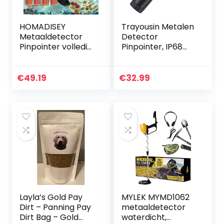
HOMADISEY
Trayousin Metalen
Metaaldetector
Detector
Pinpointer volledig
Pinpointer, IP68
waterdicht – LCD-
Waterdichte Pin
scherm IP68 12
Pointer Probe voor
meter onderwater
Metalen Detectie
€
49.19
€
32.99
draagbare 360 °
met LED Indicator
sonde 3…
Buzzer…
Layla’s Gold Pay
MYLEK MYMD1062
Dirt – Panning Pay
metaaldetector
Dirt Bag – Gold
waterdicht,