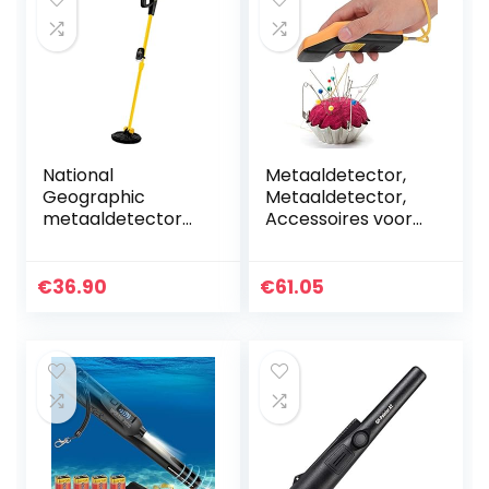
National
Metaaldetector,
Geographic
Metaaldetector,
metaaldetector
Accessoires voor
voor kinderen met
naaimachines,
een zoekdiepte
Veiligheidsscanner,
van maximaal 5
Beveiligingsscanne
€
36.90
€
61.05
centimeter met
r, Kleine nagels…
ledverlichting