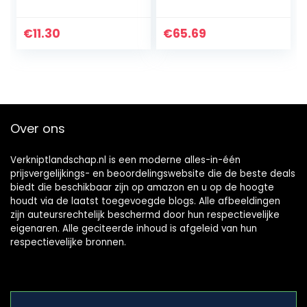
Prospecting
compleet met tas,
Concentrate
hoofdtelefoon,
schop &
€
11.30
€
65.69
pick/kompas
gereedschapsset
voor…
Over ons
Verkniptlandschap.nl is een moderne alles-in-één
prijsvergelijkings- en beoordelingswebsite die de beste deals
biedt die beschikbaar zijn op amazon en u op de hoogte
houdt via de laatst toegevoegde blogs. Alle afbeeldingen
zijn auteursrechtelijk beschermd door hun respectievelijke
eigenaren. Alle geciteerde inhoud is afgeleid van hun
respectievelijke bronnen.