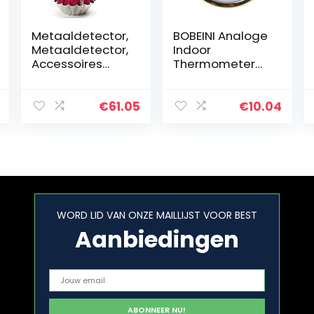
Metaaldetector,
BOBEINI Analoge
Metaaldetector,
Indoor
Accessoires
Thermometer
voor
Hygrometer
naaimachines,
Vochtigheid
Veiligheidsscan
Temperatuurme
€
61.05
€
10.04
ner,
ter 58mm
Beveiligingssca
Huishouden
nner, Kleine
nagels…
WORD LID VAN ONZE MAILLIJST VOOR BEST
Aanbiedingen