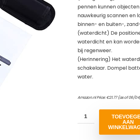
pennen kunnen objecten z
nauwkeurig scannen en lo
binnen- en buiten-, zand
(waterdicht) De position
waterdicht en kan worden
bij regenweer.
(Herinnering) Het waterdi
schakelaar. Dompel batter
water.
Amazon.nl Price:
€
21.77
(as of 06/04
TOEVOEG
AAN
WINKELWA