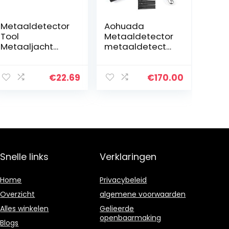
Metaaldetector
Aohuada
Tool
Metaaldetector
Metaaljacht
metaaldetector
Zandschop
AKS 6 antennes
Accessoires
Diamond Gold
Scoop voor
Detector
€
22.69
€
170.00
schatzoeken
dieptesonde
voor alluviale
Gold Digger
goudwinning
metalen bereik
tot…
Snelle links
Verklaringen
Home
Privacybeleid
Overzicht
algemene voorwaarden
Alles winkelen
Gelieerde
openbaarmaking
Blogs