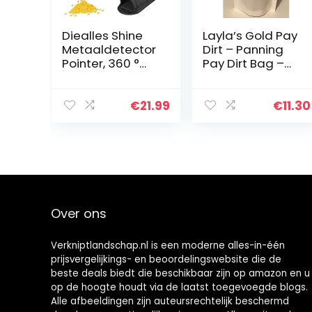
Diealles Shine
Layla’s Gold Pay
Metaaldetector
Dirt – Panning
Pointer, 360 °
Pay Dirt Bag –
Aftasten
Gold
Waterdichte
Prospecting
Metaaldetector
Concentrate
€
21.99
€
11.30
Pinpointer met
Riemholster
Over ons
Verkniptlandschap.nl is een moderne alles-in-één
prijsvergelijkings- en beoordelingswebsite die de
beste deals biedt die beschikbaar zijn op amazon en u
op de hoogte houdt via de laatst toegevoegde blogs.
Alle afbeeldingen zijn auteursrechtelijk beschermd