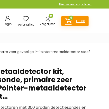
Nieuws en blogs lezen
0
0
€
0.00
Login
Vergelijken
verlanglijst
maire zeer gevoelige P-Pointer-metaaldetector staaf
taaldetector kit,
sonde, primaire zeer
Pointer-metaaldetector
et…
etectoren met 360 graden detectiesondes en