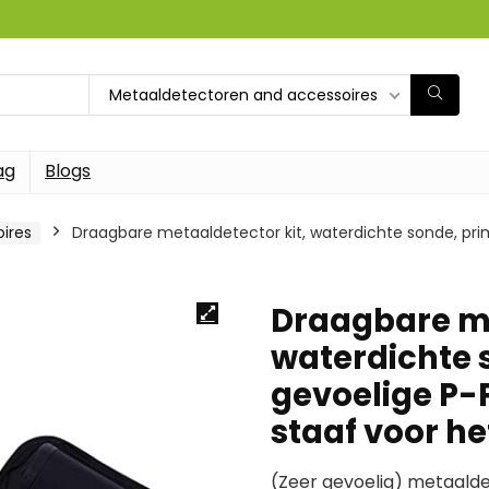
Metaaldetectoren and accessoires
ag
Blogs
ires
Draagbare metaaldetector kit, waterdichte sonde, pri
Draagbare me
waterdichte 
gevoelige P-
staaf voor h
(Zeer gevoelig) metaald