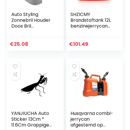
Auto Styling
SHZICMY
Zonnebril Houder
Brandstoftank 12L
Doos Bril
benzinejerrycan
Opbergdoos Case,
buitenboordtank
voor Peugeot
bootstank
206207307308408
brandstoftank
€
25.08
€
101.49
508 2008301 3008
buitenboord
Auto Accessoires
brandstoftank
reserve tank…
YANJIUCHA Auto
Husqvarna combi-
Sticker 13Cm *
jerrycan
11.6Cm Grappige
afgestemd op