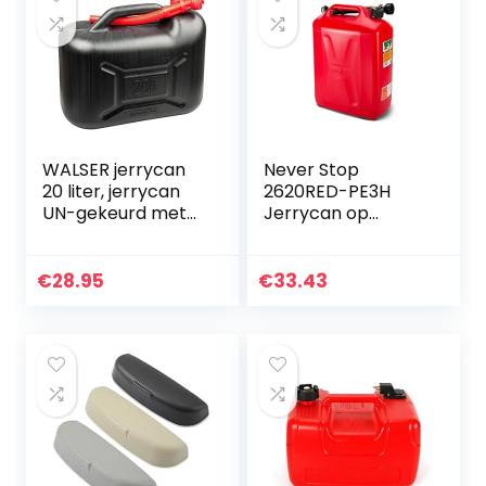
WALSER jerrycan
Never Stop
20 liter, jerrycan
2620RED-PE3H
UN-gekeurd met
Jerrycan op
veiligheidsdop,
benzine, 20 liter,
kunststof jerrycan,
rood van kunststof
reservejerrycan
met
€
28.95
€
33.43
zwart 16374
overvulbeveiliging