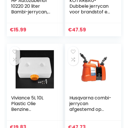
HP Autozubehör
KOTARBAU®
10220 20 liter
Dubbele jerrycan
Bambi-jerrycan,
voor brandstof en
kunststof, wit, (b x
olie, 5 l + 3 l 2-in-1,
h x d) 29 x 40 x 29
met brandstof- en
cm
olieschenker,
€
15.99
€
47.59
kunststof jerrycan
Viviance 5L 10L
Husqvarna combi-
Plastic Olie
jerrycan
Benzine
afgestemd op
Brandstoftank
brandstof en olie 5
voor Auto Truck
l 2,5 l
Air Diesel
€
19.83
€
47.73