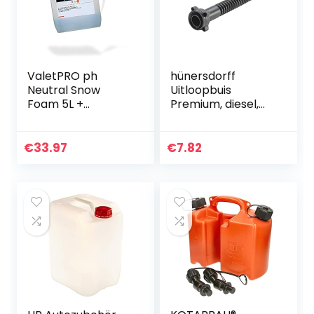
ValetPRO ph
hünersdorff
Neutral Snow
Uitloopbuis
Foam 5L +
Premium, diesel,
detailmate
flexibel, zwart, met
doseerdispenser
wartelmoer,
30 ml per hub –
uitloop Ø 25
€
33.97
€
7.82
handpomp voor
mm/uitloop lengte
jerrycan – heel
265 mm
eenvoudig…