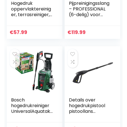
Hogedruk
Pijpreinigingsslang
oppervlaktereinig
– PROFESSIONAL
er, terrasreiniger,
(6-delig) voor
hogedrukreiniger,
Kärcher Kränzle
vloerreiniger,
Professional HD
hogedrukreiniger,
HDS 63900290 &
€
57.99
€
119.99
terrasreiniger…
57630400
aansluiting 1…
Bosch
Details over
hogedrukreiniger
hogedrukpistool
UniversalAquatak
pistoollans
135 (1900 W, druk:
mondstuk
135 bar, max.
verstelbaar voor