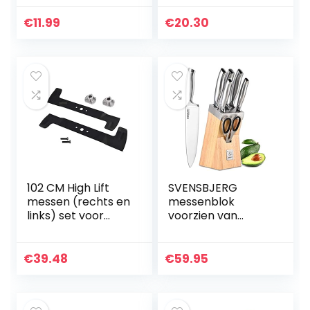
Briggs & Stratton
grasmaaiers,
271794S, 390930,
reserveonderdeel,
€
11.99
€
20.30
393957 voor…
tuingereedschap,
reserveonderdele
n
102 CM High Lift
SVENSBJERG
messen (rechts en
messenblok
links) set voor
voorzien van
CastelGarden Iseki
messenset, 5
Solo Honda Stiga
keukenmessen,
Viking Twin Cut + 2
modern
€
39.48
€
59.95
x…
Scandinavisch
design van
bamboehout,