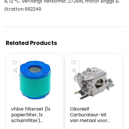
B, 12 °C. vervangt herkomst: 272916, motor Briggs &
Stratton 692249
Related Products
vhbw Filterset (1x
Cikonielf
papierfilter, 1x
Carburateur-kit
schuimfilter)
van metaal voor
vervanging voor
grasmaaiers,