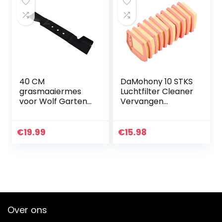
scherpe…
40 CM
DaMohony 10 STKS
grasmaaiermes
Luchtfilter Cleaner
voor Wolf Garten
Vervangen
A400E vanaf 2015 /
Vervanging voor
Oregon LM300
Stihl FS410 FS460
742-05125 582045
FS240 FS260 FS360
€
19.99
€
15.98
Cutquik Cut Off
Zagen…
Over ons