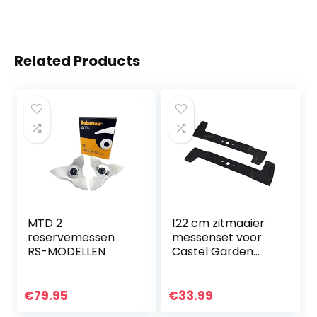
Related Products
MTD 2
122 cm zitmaaier
reservemessen
messenset voor
RS-MODELLEN
Castel Garden
Honda Viking
82004342/0
82004343/0
€
79.95
€
33.99