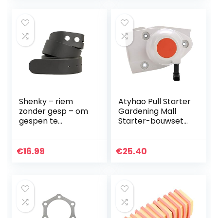
Shenky – riem
Atyhao Pull Starter
zonder gesp – om
Gardening Mall
gespen te
Starter-bouwset
verwisselen – 4
voor TS410
cm breed
scheidingszaag
vervangt
€
16.99
€
25.40
grasmaaier
reserveonderdele
n