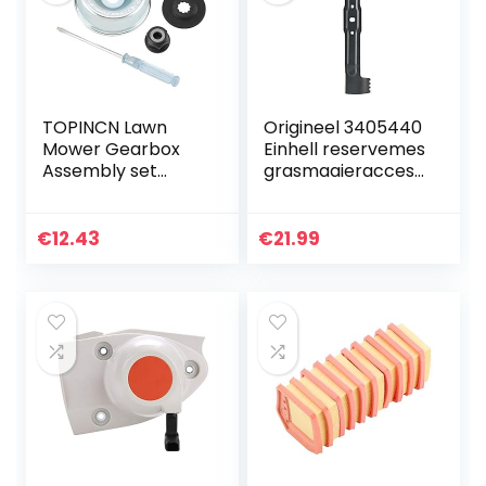
TOPINCN Lawn
Origineel 3405440
Mower Gearbox
Einhell reservemes
Assembly set
grasmaaieraccess
grasmaaier
oires (geschikt
reserveonderdele
voor elektrische
n voor
grasmaaiers GC-
€
12.43
€
21.99
grastrimmer 4-
EM 1742, 42 cm…
TLG