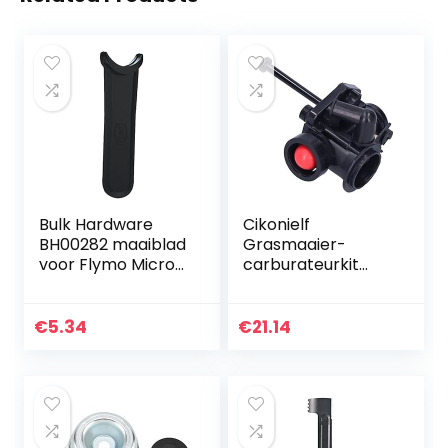
Bulk Hardware
Cikonielf
BH00282 maaiblad
Grasmaaier-
voor Flymo Micro
carburateurkit
Lite (verpakking à
geschikt voor
20), wit, stuks
795477 795469
794147 699660
€
5.34
€
21.14
794161 498811
698369
reserveonderdele
n…