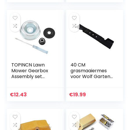
TOPINCN Lawn
40 CM
Mower Gearbox
grasmaaiermes
Assembly set
voor Wolf Garten
grasmaaier
A400E vanaf 2015 /
reserveonderdele
Oregon LM300
n voor
742-05125 582045
€
12.43
€
19.99
grastrimmer 4-
TLG