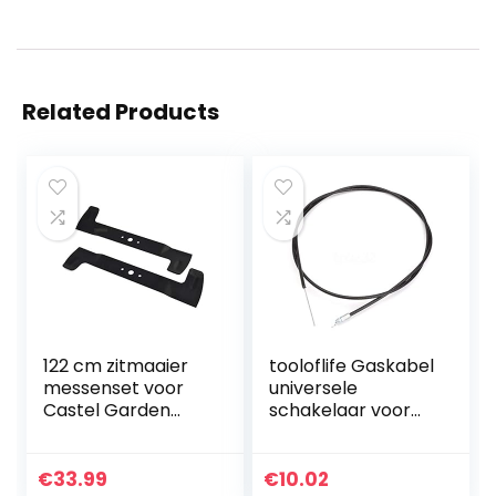
Related Products
122 cm zitmaaier
tooloflife Gaskabel
messenset voor
universele
Castel Garden
schakelaar voor
Honda Viking
alle standaard
82004342/0
grasmaaiers
82004343/0
€
33.99
€
10.02