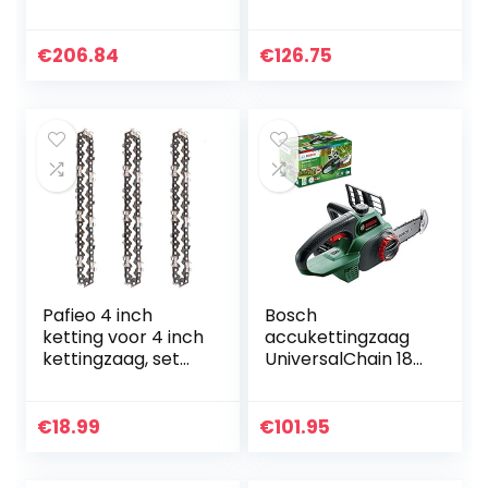
40V 12 m/s
GKC1825L20 met
kettingsnelheid
Accu en Oplader,
35cm
Ideaal voor Hout
€
206.84
€
126.75
zwaardlengte
en
180ml
Tuinwerkzaamhed
olietankinhoud
en, 25 cm…
krachtige…
Pafieo 4 inch
Bosch
ketting voor 4 inch
accukettingzaag
kettingzaag, set
UniversalChain 18
van 3
(zonder accu, 18 V
systeem, in
kartonnen doos)
€
18.99
€
101.95