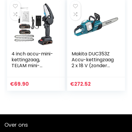
4 inch accu-mini-
Makita DUC353Z
kettingzaag,
Accu-kettingzaag
TELAM mini-
2 x 18 V (zonder
kettingzaag met
accu, zonder
2*accu 1500
oplader)
mAhdraagbare
€
69.90
€
272.52
oplaadbare
elektrische 21 V…
Over ons