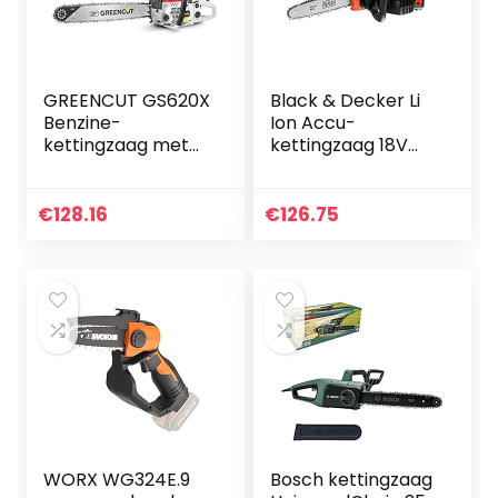
GREENCUT GS620X
Black & Decker Li
Benzine-
Ion Accu-
kettingzaag met
kettingzaag 18V
2-takt motor, 62
GKC1825L20 met
cc, 3,8 pk, met 20
Accu en Oplader,
inch vel, Easy-
Ideaal voor Hout
€
128.16
€
126.75
Start, anti-
en
vibratiesysteem…
Tuinwerkzaamhed
en, 25 cm…
WORX WG324E.9
Bosch kettingzaag