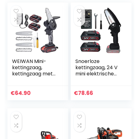
WEIWAN Mini-
Snoerloze
kettingzaag,
kettingzaag, 24 V
kettingzaag met
mini elektrische
accu, 550 W
kettingzaag,
elektrische
oplaadbaar met
kettingzaag met
kettingen 10 cm
€
64.90
€
78.66
1,5 Ah 21 V accu en
wih Baffle led-licht
oplader, 4 inch…
en…