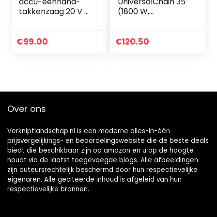
accu-eenhand-
UniversalChain 35
takkenzaag 20 V –
(1800 W,
12 cm
lichtgewicht:
zwaardlengte –
4,2 kg,
licht en
kettingsnelheid:
€
99.00
€
120.50
comfortabel –
12 m/s, in doos)
PowerShare
compatibel –
zonder…
Over ons
Verkniptlandschap.nl is een moderne alles-in-één
prijsvergelijkings- en beoordelingswebsite die de beste deals
biedt die beschikbaar zijn op amazon en u op de hoogte
houdt via de laatst toegevoegde blogs. Alle afbeeldingen
zijn auteursrechtelijk beschermd door hun respectievelijke
eigenaren. Alle geciteerde inhoud is afgeleid van hun
respectievelijke bronnen.