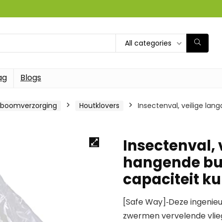
All categories
ag
Blogs
 boomverzorging
Houtklovers
Insectenval, veilige lan
Insectenval, 
hangende bui
capaciteit ku
[Safe Way]‑Deze ingenieu
zwermen vervelende vlieg