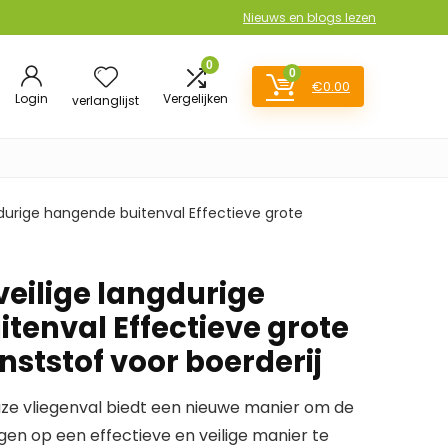
Nieuws en blogs lezen
0
0
€
0.00
Login
Vergelijken
verlanglijst
gdurige hangende buitenval Effectieve grote
veilige langdurige
tenval Effectieve grote
nststof voor boerderij
ze vliegenval biedt een nieuwe manier om de
en op een effectieve en veilige manier te