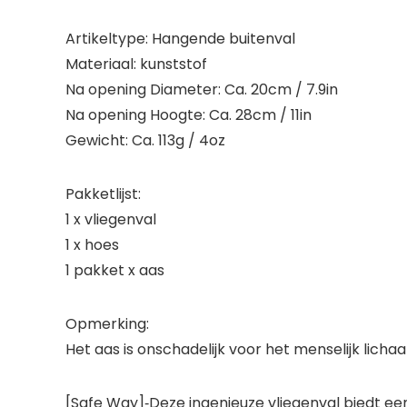
Artikeltype: Hangende buitenval
Materiaal: kunststof
Na opening Diameter: Ca. 20cm / 7.9in
Na opening Hoogte: Ca. 28cm / 11in
Gewicht: Ca. 113g / 4oz
Pakketlijst:
1 x vliegenval
1 x hoes
1 pakket x aas
Opmerking:
Het aas is onschadelijk voor het menselijk lichaam
[Safe Way]‑Deze ingenieuze vliegenval biedt e