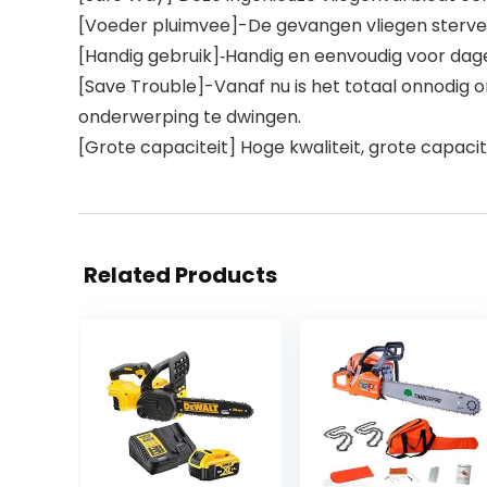
[Voeder pluimvee]-De gevangen vliegen sterven o
[Handig gebruik]‑Handig en eenvoudig voor dage
[Save Trouble]-Vanaf nu is het totaal onnodig 
onderwerping te dwingen.
[Grote capaciteit] Hoge kwaliteit, grote capacitei
Related Products