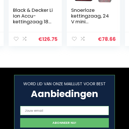
Black & Decker Li
Snoerloze
Ion Accu-
kettingzaag, 24
kettingzaag 18V
V mini
GKC1825L20 met
elektrische
Accu en
kettingzaag,
Oplader, Ideaal
oplaadbaar
€
126.75
€
78.66
voor Hout en
met kettingen 10
Tuinwerkzaamh
cm wih Baffle
eden, 25 cm…
led-licht en…
WORD LID VAN ONZE MAILLIJST VOOR BEST
Aanbiedingen