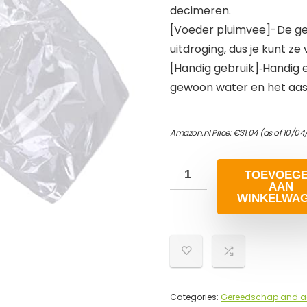
decimeren.
[Voeder pluimvee]-De ge
uitdroging, dus je kunt ze
[Handig gebruik]‑Handig e
gewoon water en het aas
Amazon.nl Price:
€
31.04
(as of 10/04
TOEVOEG
AAN
WINKELWA
Categories:
Gereedschap and a