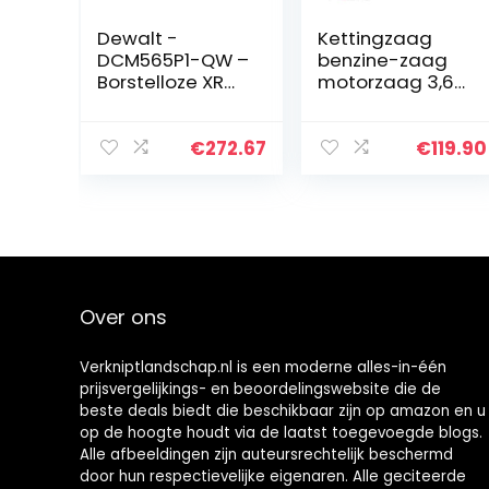
Dewalt -
Kettingzaag
DCM565P1-QW –
benzine-zaag
Borstelloze XR
motorzaag 3,6
18V ​​​​5Ah Li-Ion
pk – 61,5 cm³,
kettingzaag
zaagblad 50 cm
Draadloze
+ 2 kettingen
€
272.67
€
119.90
kettingzaag
met batterij /
oplader en…
Over ons
Verkniptlandschap.nl is een moderne alles-in-één
prijsvergelijkings- en beoordelingswebsite die de
beste deals biedt die beschikbaar zijn op amazon en u
op de hoogte houdt via de laatst toegevoegde blogs.
Alle afbeeldingen zijn auteursrechtelijk beschermd
door hun respectievelijke eigenaren. Alle geciteerde