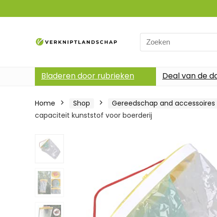
Search
for:
Bladeren door rubrieken
Deal van de d
Home
Shop
Gereedschap and accessoires
capaciteit kunststof voor boerderij