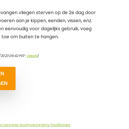
vangen vliegen sterven op de 2e dag door
 voeren aan je kippen, eenden, vissen, enz.
n eenvoudig voor dagelijks gebruik, voeg
 toe om buiten te hangen.
/2023 06:42 PST-
Details
)
EN
GEN
ccessoires boomverzorging
,
Houtklovers