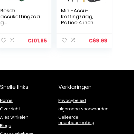
Bosch
Mini-Accu-
accukettingzaa
Kettingzaag,
g
Pafieo 4 inch
UniversalChain
kettingzaag
18 (zonder accu,
met Accu en
18 V systeem, in
Oplader,
€
101.95
€
69.99
kartonnen doos)
Elektrische
Boomzaag,
handkettingzaa
g met 2 Accu…
Snelle links
Verklaringen
Home
Privacybeleid
Overzicht
algemene voorwaarden
Alles winkelen
Gelieerde
openbaarmaking
Blogs