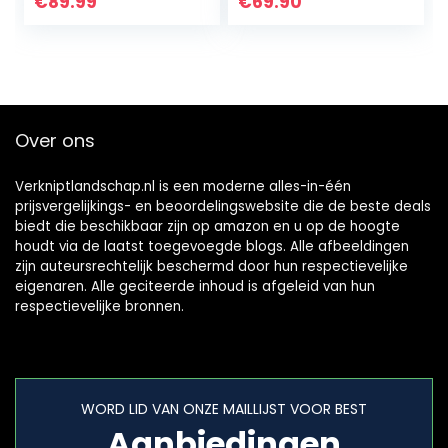
€
89.99
€
69.90
zwaardlengte
oplaadbare
50ml
elektrische 21 V…
olietankinhoud
zonder accu…
Over ons
Verkniptlandschap.nl is een moderne alles-in-één
prijsvergelijkings- en beoordelingswebsite die de beste deals
biedt die beschikbaar zijn op amazon en u op de hoogte
houdt via de laatst toegevoegde blogs. Alle afbeeldingen
zijn auteursrechtelijk beschermd door hun respectievelijke
eigenaren. Alle geciteerde inhoud is afgeleid van hun
respectievelijke bronnen.
WORD LID VAN ONZE MAILLIJST VOOR BEST
Aanbiedingen