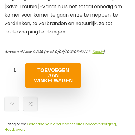
[Save Trouble]-Vanaf nu is het totaal onnodig om
kamer voor kamer te gaan en ze te meppen, te
verdrinken, te verbranden en natuurlijk, ze tot
onderwerping te dwingen.
Amazon.nl Price:
€
13.36
(as of 10/04/2023 06:42 PST-
Details
)
TOEVOEGEN
AAN
WINKELWAGEN
Categories:
Gereedschap and accessoires boomverzorging
,
Houtklovers