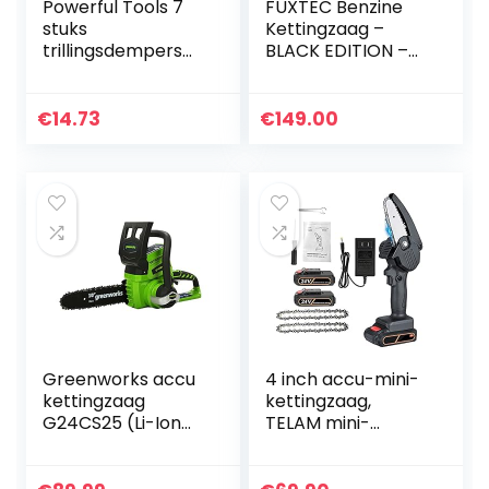
Powerful Tools 7
FUXTEC Benzine
stuks
Kettingzaag –
trillingsdempers
BLACK EDITION –
rubberen buffer
54cc 2-takt motor
ringbuffer buffer
– 2,3kW – 3pk-
set voor Stihl 026
46cm blad en
€
14.73
€
149.00
024 MS240 MS260
ketting –
motorzaag…
zaaglengte 40cm…
Greenworks accu
4 inch accu-mini-
kettingzaag
kettingzaag,
G24CS25 (Li-Ion
TELAM mini-
24V 4 m/s
kettingzaag met
kettingsnelheid
2*accu 1500
25cm
mAhdraagbare