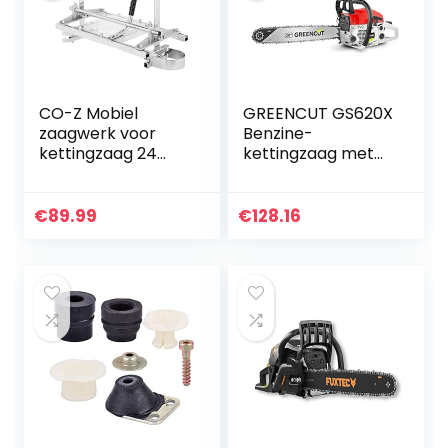
CO-Z Mobiel
GREENCUT GS620X
zaagwerk voor
Benzine-
kettingzaag 24
kettingzaag met
inch
2-takt motor, 62
kettingzaagmolen
cc, 3,8 pk, met 20
Chainsaw Mill
inch vel, Easy-
€
89.99
€
128.16
Planking Milling
Start, anti-
14″-24″
vibratiesysteem…
kettingzaaghouder
van aluminium
staal draagbaar
kettingzaagfrees
houtbewerkingssni
jgereedschap