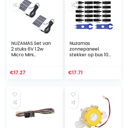
NUZAMAS Set van
Nuzamas
2 stuks 6V 1.2w
zonnepaneel
Micro Mini
stekker op bus 10
Zonnepaneel
stuks 1 paar -
Cellen, 3m
sleutels
Bedrade DC-
€
17.27
€
17.71
connector, voor
zonne-energie, DIY
huis…