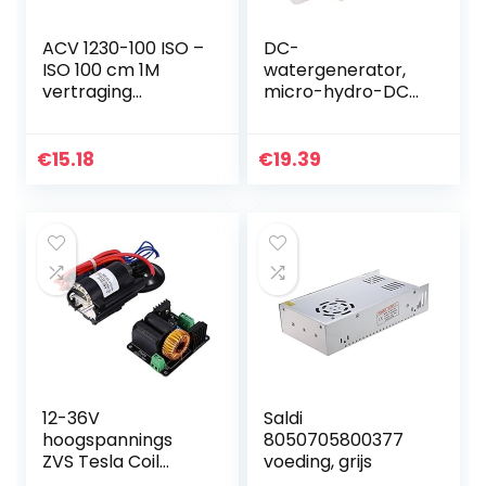
ACV 1230-100 ISO –
DC-
ISO 100 cm 1M
watergenerator,
vertraging
micro-hydro-DC-
autoradio
waterpomp, 5 V, 12
luidspreker +
V, 80 V, micro-
stroom
hydro
€
15.18
€
19.39
wateroplaadgeree
dschap (12 V)
12-36V
Saldi
hoogspannings
8050705800377
ZVS Tesla Coil
voeding, grijs
Driver Board en