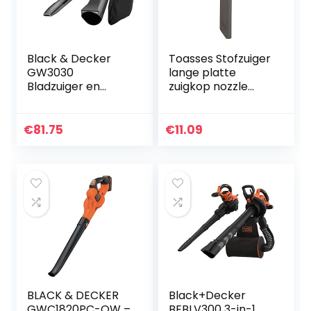
Black & Decker
Toasses Stofzuiger
GW3030
lange platte
Bladzuiger en
zuigkop nozzle
blazer met
vervangende
hakselaar met 50 L
accessoire-
ppvangzak
onderdelen
€
81.75
€
11.09
passen voor d-y-
s-o-n v7 v8 v10 v11
BLACK & DECKER
Black+Decker
GWC1820PC-QW –
BEBLV300 3-in-1