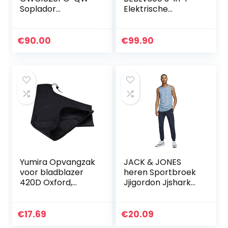
Soplador
Elektrische
PowerCommand
Bladzuiger en
BOOST 18V
Bladblazer, 3000
2A,Meerkleurig
Watt, met
€
90.00
€
99.90
Hakselaar, 72 Liter
Opvangzak,
Zwart…
Yumira Opvangzak
JACK & JONES
voor bladblazer
heren Sportbroek
420D Oxford,
Jjigordon Jjshark
waterdichte zak
Sweat Pants Viy
met ritssluiting,
Noos
blad- en
€
17.69
€
20.09
stofopvangzak