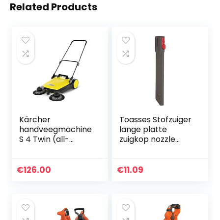
Related Products
Kärcher
Toasses Stofzuiger
handveegmachine
lange platte
S 4 Twin (all-
zuigkop nozzle
season,
vervangende
afvalcontainer 20 l,
accessoire-
2 zijborstels, 68 cm
onderdelen
€
126.00
€
11.09
veegbreedte,
passen voor d-y-
ergonomisch)
s-o-n v7 v8 v10 v11