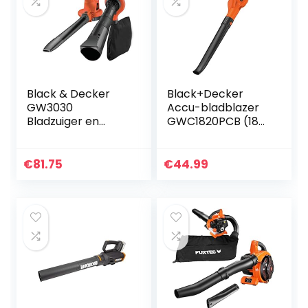
Black & Decker
Black+Decker
GW3030
Accu-bladblazer
Bladzuiger en
GWC1820PCB (18
blazer met
volt, tot 209 km/u
hakselaar met 50 L
blaassnelheid,
ppvangzak
verwijdert
€
81.75
€
44.99
moeiteloos vuil en
bladeren…