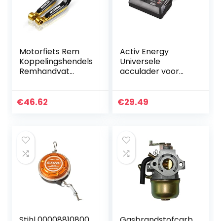
Motorfiets Rem
Activ Energy
Koppelingshendels
Universele
Remhandvat
acculader voor
Verstelbare
Ferrex accu-
Motorfiets Clutch
gereedschap
Remhendel
tuingereedschap
€
46.62
€
29.49
Handvat Voor
Yamaha TRACER
Tracer900…
Stihl 00008810800
Gasbrandstofcarb