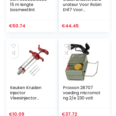
15 m lengte
urateur Voor Robin
bosmeetlint
EH17 Voor
Kawasaki FG200
EH17 EH 17 Carb-
generator
€
50.74
€
44.45
Motormotor
Carburateur
Carburateur…
Keuken Kruiden
Proxxon 28707
injector
voeding micromot
Vleesinjector
ng 2/e 230 volt
Plastic Marinade
Turkije Saus
Injector voor BBQ
€
10.09
€
37.72