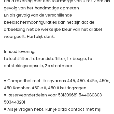
Houd rekening met een foutmarge van 0 tot 2 cm als
gevolg van het handmatige opmeten.
En als gevolg van de verschillende
beeldschermconfiguraties kan het zijn dat de
afbeelding niet de werkelijke kleur van het artikel
weergeeft. Hartelijk dank.
Inhoud levering:
1 x luchtfilter, 1 x brandstoffilter, 1 x bougie, 1 x
ontstekingscapsule, 2 x staafmoer.
♥ Compatibel met: Husqvarnas 445, 450, 445e, 450e,
450 Racnher, 450 e II, 450 II kettingzagen
♥ Reserveonderdelen voor 531309681 544080803
503443201
♥ Als je vragen hebt, kun je altijd contact met mij