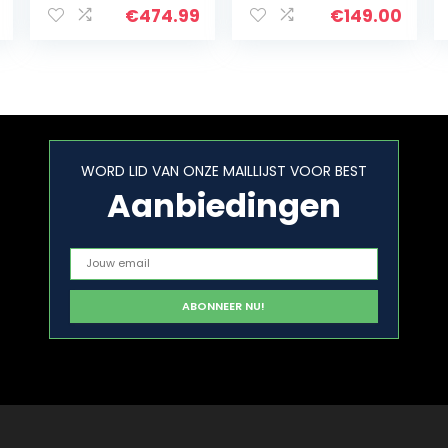
reductietransmi
KW 3600 rpm,
€
474.99
€
149.00
ssie 2:1 E-start
staande motor,
kartmotor met
olielalarm (wit…
WORD LID VAN ONZE MAILLIJST VOOR BEST
Aanbiedingen