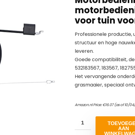
motorbedien
voor tuin voo
Professionele productie
structuur en hoge nauwke
leveren.
Goede compatibiliteit, 
532183567, 183567, 182755
Het vervangende onderde
grasmaaier, speciaal on
Amazon.nl Price:
€
16.07
(as of 10/04
TOEVOEG
AAN
WINKELWA