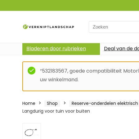
Search
for:
Bladeren door rubrieken
Deal van de d
“532183567, goede compatibiliteit Motor
uw winkelmand.
Home
Shop
Reserve-onderdelen elektrisc
Langdurig voor tuin voor buiten