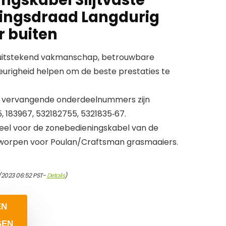
ingsdraad Langdurig
r buiten
, uitstekend vakmanschap, betrouwbare
urigheid helpen om de beste prestaties te
de vervangende onderdeelnummers zijn
, 183967, 532182755, 5321835‑67.
el voor de zonebedieningskabel van de
tworpen voor Poulan/Craftsman grasmaaiers.
/2023 06:52 PST-
Details
)
EN
GEN