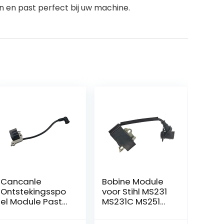
n en past perfect bij uw machine.
Cancanle
Bobine Module
Ontstekingsspo
voor Stihl MS231
el Module Past
MS231C MS251
voor Stihl BG55
MS251C
BG65 BG85 BG45
Kettingzaag