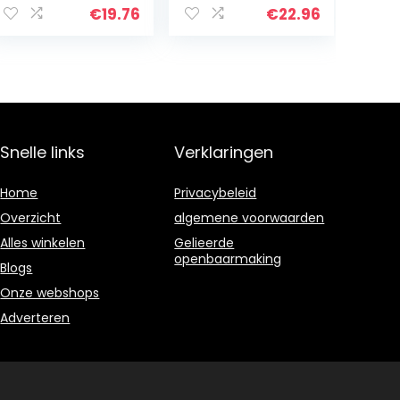
BG46 BR45 SH55
Onderdeel nr.
€
19.76
€
22.96
SH85 AM42 Deel
1141 400 1307
NO. 4229 400
1300
Snelle links
Verklaringen
Home
Privacybeleid
Overzicht
algemene voorwaarden
Alles winkelen
Gelieerde
openbaarmaking
Blogs
Onze webshops
Adverteren