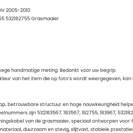
CHV 2005-2010
55 532182755 Grasmaaier
nwege handmatige meting. Bedankt voor uw begrip.
de kleur van het item die op foto’s wordt weergegeven, kan
ap, betrouwbare structuur en hoge nauwkeurigheid helpe
lnummers zijn 532183567, 183567, 182755, 183967, 532182
ingskabel van de grasmaaier, speciaal ontworpen voor
riaal, duurzaam en stevig, slijtvast, stabiele prestatie