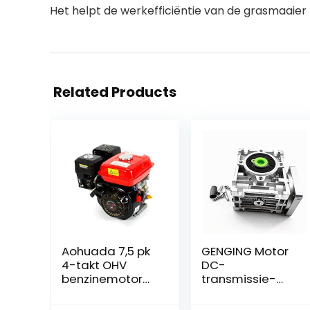
Het helpt de werkefficiëntie van de grasmaaier 
Related Products
Aohuada 7,5 pk
GENGING Motor
4-takt OHV
DC-
benzinemotor
transmissie-
staande motor
reductor met
kaartenmotor
adapter voor