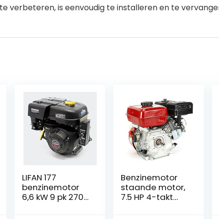
te verbeteren, is eenvoudig te installeren en te vervange
LIFAN 177
Benzinemotor
benzinemotor
staande motor,
6,6 kW 9 pk 270
7.5 HP 4-takt
cc met
OHV
oliehelling en
benzinemotor 5.1