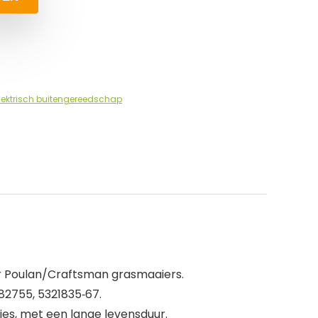
lektrisch buitengereedschap
r Poulan/Craftsman grasmaaiers.
82755, 5321835‑67.
ies, met een lange levensduur.