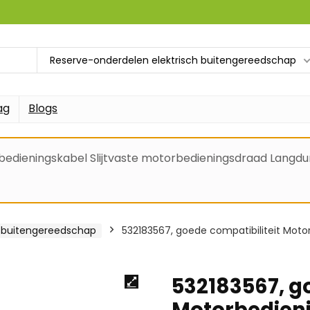
Reserve-onderdelen elektrisch buitengereedschap
ag
Blogs
bedieningskabel Slijtvaste motorbedieningsdraad Langdur
h buitengereedschap
532183567, goede compatibiliteit Moto
532183567, g
Motorbedieni