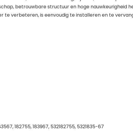
schap, betrouwbare structuur en hoge nauwkeurigheid he
er te verbeteren, is eenvoudig te installeren en te verva
567, 182755, 183967, 532182755, 5321835-67