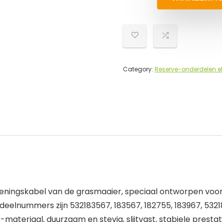
Category:
Reserve-onderdelen e
ieningskabel van de grasmaaier, speciaal ontworpen voo
deelnummers zijn 532183567, 183567, 182755, 183967, 5321
ateriaal, duurzaam en stevig, slijtvast, stabiele prestat