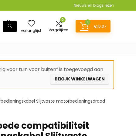
Nieuws en blogs lezen
0
1
€
16.07
Login
Vergelijken
verlanglijst
ig voor tuin voor buiten” is toegevoegd aan
BEKIJK WINKELWAGEN
rbedieningskabel Slijtvaste motorbedieningsdraad
oede compatibiliteit
ngskabel Slijtvaste