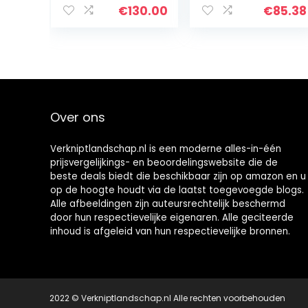
luchtgekoelde
elektrogolf
€
130.00
€
85.38
benzine motor
(Speed (RPM):
met
Ratio20,
schroefdraad…
spanning (V) :
60 x 60 cm
Over ons
Verkniptlandschap.nl is een moderne alles-in-één
prijsvergelijkings- en beoordelingswebsite die de
beste deals biedt die beschikbaar zijn op amazon en u
op de hoogte houdt via de laatst toegevoegde blogs.
Alle afbeeldingen zijn auteursrechtelijk beschermd
door hun respectievelijke eigenaren. Alle geciteerde
inhoud is afgeleid van hun respectievelijke bronnen.
2022 © Verkniptlandschap.nl Alle rechten voorbehouden