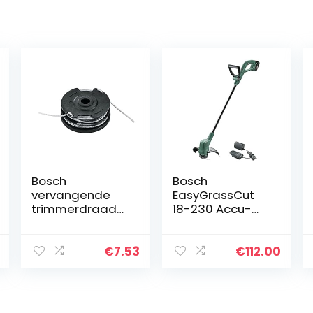
Bosch
Bosch
vervangende
EasyGrassCut
trimmerdraad
18-230 Accu-
(1,6 mm
grastrimmer, 1
diameter, 1 stuk)
accu, 18 volt-
F016800351
systeem,
€
7.53
€
112.00
snijcirkeldiamet
er 23 cm, in
doos