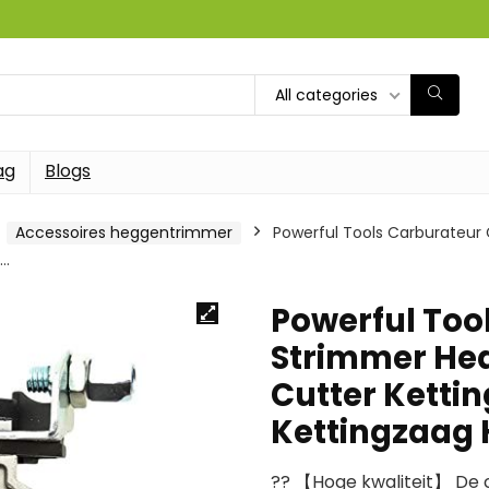
All categories
ag
Blogs
Accessoires heggentrimmer
Powerful Tools Carburateur
r…
Powerful Too
Strimmer Hed
Cutter Ketti
Kettingzaag
?? 【Hoge kwaliteit】 De 