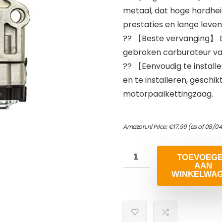
metaal, dat hoge hardhei
prestaties en lange leven
?? 【Beste vervanging】 De
gebroken carburateur va
?? 【Eenvoudig te install
en te installeren, geschi
motorpaalkettingzaag.
Amazon.nl Price:
€
17.99
(as of 08/0
TOEVOEG
AAN
WINKELWA