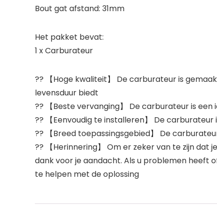
Bout gat afstand: 31mm
Het pakket bevat:
1 x Carburateur
?? 【Hoge kwaliteit】 De carburateur is gemaakt
levensduur biedt
?? 【Beste vervanging】 De carburateur is een 
?? 【Eenvoudig te installeren】 De carburateur i
?? 【Breed toepassingsgebied】 De carburateur ka
?? 【Herinnering】 Om er zeker van te zijn dat je 
dank voor je aandacht. Als u problemen heeft o
te helpen met de oplossing