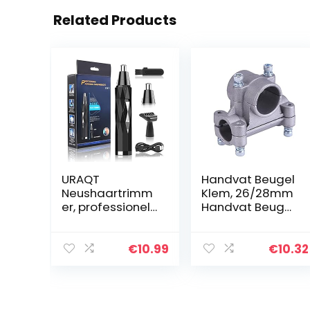
Related Products
URAQT
Handvat Beugel
Neushaartrimm
Klem, 26/28mm
er, professionele
Handvat Beugel
pijnvrije
Klem Handheld
Elektrische
Houder voor
neushaartrimm
Strimmer
€
10.99
€
10.32
er, Lichtgewicht
Trimmer
Oplaadbare
Bosmaaier Buis
persoonlijke
(Cross fixator
trimmer…
(26…