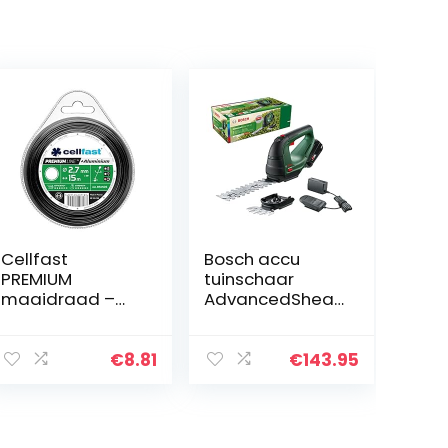
Cellfast
Bosch accu
PREMIUM
tuinschaar
maaidraad –
AdvancedShear
rond, voor
18V-10 (1 accu
maaiers,
2,0 Ah, 18V-
versterkt met
systeem, snoeit
€
8.81
€
143.95
aluminium
tot 85 m² per
deeltjes,
acculading, met
breeksterkte
buxus- en…
2,7mm x 15m,