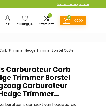
Nieuws en blogs lezen
0
0
€
0.00
Login
Vergelijken
verlanglijst
 Carb Strimmer Hedge Trimmer Borstel Cutter
ls Carburateur Carb
ge Trimmer Borstel
ngzaag Carburateur
 Hedge Trimmer…
carburateur is gemaakt van hoogwaardig