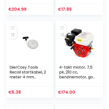
lichte startmotor
GX160 GX200 168F
met elektrostart
196cc 163cc 5,5HP
€
204.99
€
17.86
aandrijfmotor 1…
6.5HP Motor-
Generator…
DierCosy Tools
4-takt motor, 7,5
Recoil startkabel, 2
pk, 210 cc,
meter 4 mm
benzinemotor, go
grasmaaier
kartmotor,
treksnoeren,
vervangingsmotor,
motor
trilplaat, benzine,
€
5.38
€
174.00
startsnoeren,
aandrijfmotor,
startkabel voor
bootmotor…
kettingzagen…