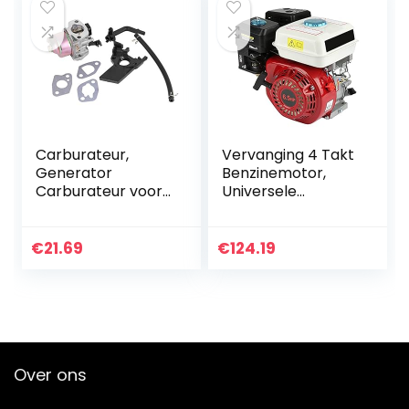
Carburateur,
Vervanging 4 Takt
Generator
Benzinemotor,
Carburateur voor
Universele
Champion Power
Benzinemotor,
Equipment, 2KW –
6.5HP Thermische
3KW Generator
Benzinemotor Pull
€
21.69
€
124.19
Past op GX160
Start Krukas
GX200 5.5HP
Diameter OHV…
6.5HP…
Over ons