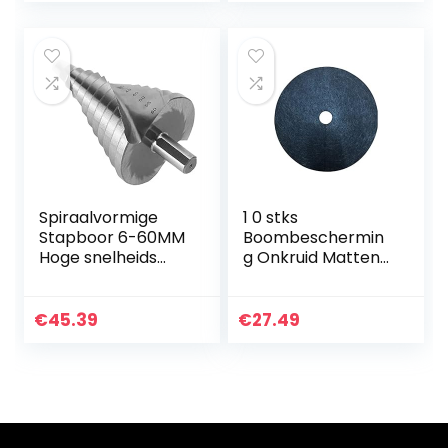
onkruidbrander
voor…
Spiraalvormige
1 0 stks
Stapboor 6-60MM
Boombeschermin
Hoge snelheids
g Onkruid Matten
staal
Biodegradeble
Spiraalvormige
Weed Protection
Groef Stap Boor
Mats Control Doek
€
45.39
€
27.49
Mulch Ronde
Weed Barrière
Plant…