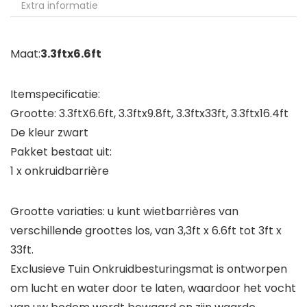
Extra informatie
Maat:
3.3ftx6.6ft
Itemspecificatie:
Grootte: 3.3ftX6.6ft, 3.3ftx9.8ft, 3.3ftx33ft, 3.3ftx16.4ft
De kleur zwart
Pakket bestaat uit:
1 x onkruidbarrière
Grootte variaties: u kunt wietbarrières van
verschillende groottes los, van 3,3ft x 6.6ft tot 3ft x
33ft.
Exclusieve Tuin Onkruidbesturingsmat is ontworpen
om lucht en water door te laten, waardoor het vocht