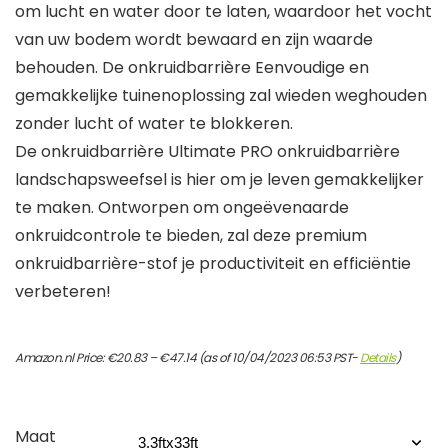
om lucht en water door te laten, waardoor het vocht
van uw bodem wordt bewaard en zijn waarde
behouden. De onkruidbarrière Eenvoudige en
gemakkelijke tuinenoplossing zal wieden weghouden
zonder lucht of water te blokkeren.
De onkruidbarrière Ultimate PRO onkruidbarrière
landschapsweefsel is hier om je leven gemakkelijker
te maken. Ontworpen om ongeëvenaarde
onkruidcontrole te bieden, zal deze premium
onkruidbarrière-stof je productiviteit en efficiëntie
verbeteren!
Prijsklasse:
Amazon.nl Price:
€
20.83
–
€
47.14
(as of 10/04/2023 06:53 PST-
Details
)
€20.83
tot
€47.14
Maat