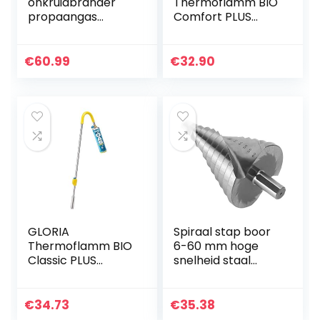
onkruidbrander
Thermoflamm BIO
propaangas
Comfort PLUS
lasbrander gras
onkruidverdelger –
soldeerlamp
gasbediening |
verwarmingsset
Eenvoudige en
€
60.99
€
32.90
veilige bediening |
Onkruidbrander…
GLORIA
Spiraal stap boor
Thermoflamm BIO
6-60 mm hoge
Classic PLUS
snelheid staal
onkruidverdelger –
spiraal groef stap
op gas |
boor, mooie
eenvoudige en
spiraal groef stap
€
34.73
€
35.38
veilige bediening |
boor