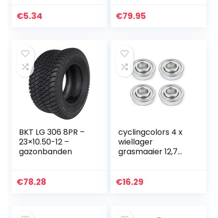
20), wit, stuks
€
5.34
€
79.95
BKT LG 306 8PR –
cyclingcolors 4 x
23×10.50-12 –
wiellager
gazonbanden
grasmaaier 12,7
mm x 28,6 mm
tractor grastrictor
wielen kogellager
€
78.28
€
16.29
kogelring wiel
lagers