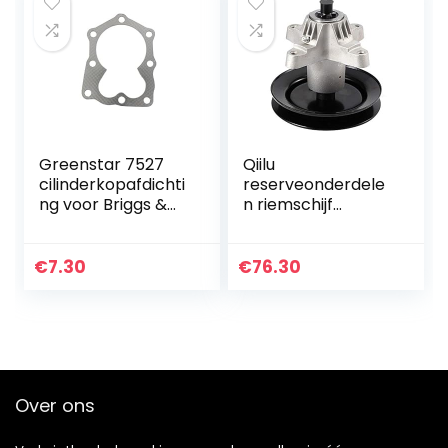
Greenstar 7527
Qiilu
cilinderkopafdichti
reserveonderdele
ng voor Briggs &
n riemschijf
Stratton
spindelgroep 82-
358 grasmaaier
€
7.30
€
76.30
Over ons