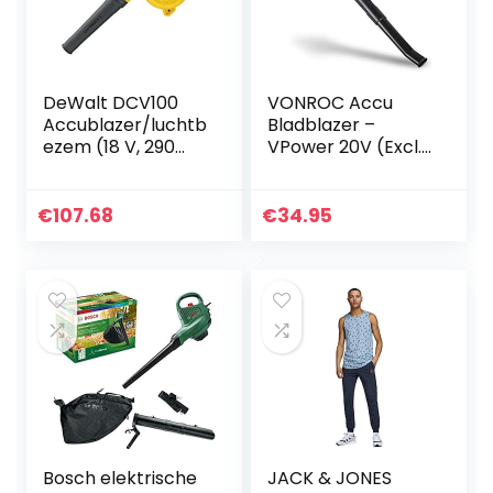
DeWalt DCV100
VONROC Accu
Accublazer/luchtb
Bladblazer –
ezem (18 V, 290
VPower 20V (Excl.
km/u
accu & lader) – 2
blaassnelheid,
blaasstanden –
drie-traps
Max Snelheid 190
€
107.68
€
34.95
schakelaar,
km/u
levering zonder
accu en…
Bosch elektrische
JACK & JONES