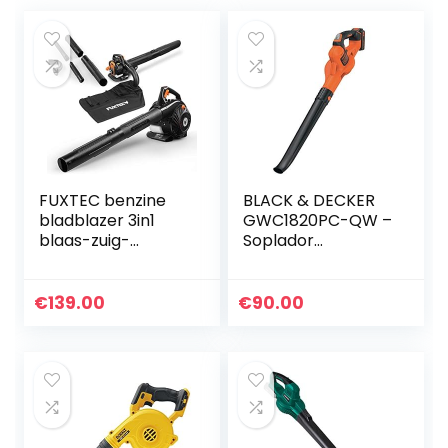
FUXTEC benzine
BLACK & DECKER
bladblazer 3in1
GWC1820PC-QW –
blaas-zuig-
Soplador
versnipperfunctie
PowerCommand
en 60l opvangzak,
BOOST 18V
25.4cc, 0.75kW,
2A,Meerkleurig
€
139.00
€
90.00
1pk, 2-takt motor,
incl. 1…