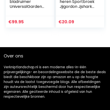
bladruimer
heren Sportbroek
UniversalGardenTi
Jjigordon Jjshark
dy 2300 (2300 W,
Sweat Pants Viy
opvangzak 45 l,
Noos
variabel toerental,
€
99.95
€
20.09
voor het blazen…
Over ons
Verkniptlandschap.nl is een moderne alles-in-één
prijsvergelijkings- en beoordelingswebsite die de beste deals
biedt die beschikbaar zijn op amazon en u op de hoogte
houdt via de laatst toegevoegde blogs. Alle afbeeldingen
zijn auteursrechtelijk beschermd door hun respectievelijke
eigenaren. Alle geciteerde inhoud is afgeleid van hun
respectievelijke bronnen.