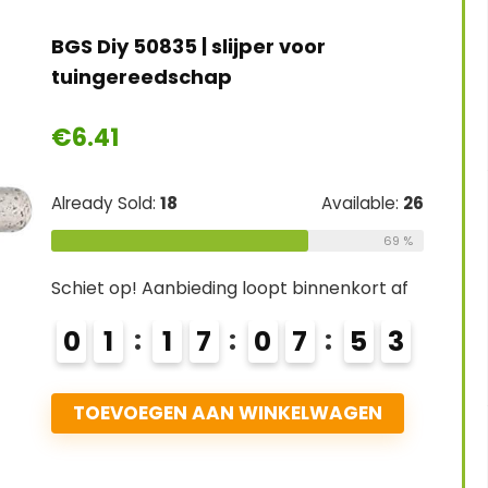
BGS Diy 50835 | slijper voor
tuingereedschap
€
6.41
Already Sold:
18
Available:
26
69 %
Schiet op! Aanbieding loopt binnenkort af
0
1
1
7
0
7
5
2
TOEVOEGEN AAN WINKELWAGEN