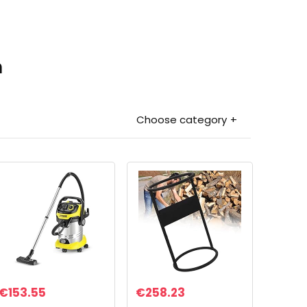
n
Choose category
€
153.55
€
258.23