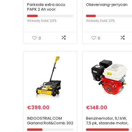
Parkside extra accu
Olievervang-jerrycan
PAPK 2 Ah voor
gereedschap uit de X 12
V familie
Already Sold: 23%
Already Sold: 21%
0
0
€
399.00
€
148.00
INDOOSTRIAL.COM
Benzinemotor, 5,1 kW,
Garland Roll&Comb 302
7,5 pk, staande motor,
W
kartmotor,