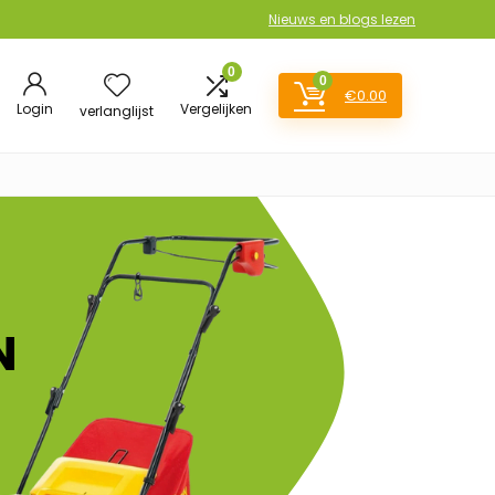
Nieuws en blogs lezen
0
0
€
0.00
Login
Vergelijken
verlanglijst
N