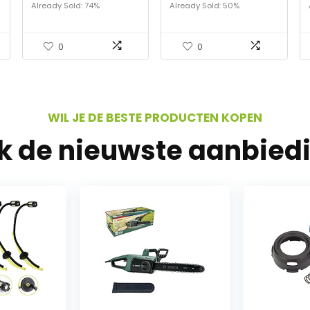
stapboor, meerdere
Pruuner Cut Secateur
Already Sold: 74%
Already Sold: 50%
gaten opgestapte bits
Struik Garden Scissor
voor doe-het-zelf-
Tool Anvil Branch
liefhebbers…
Shear…
0
0
WIL JE DE BESTE PRODUCTEN KOPEN
jk de nieuwste aanbied