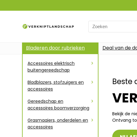
Bladeren door rubrieken
Deal van de d
Accessoires elektrisch
buitengereedschap
Beste 
Bladblazers, stofzuigers en
accessoires
VE
Gereedschap en
accessoires boomverzorging
Bekijk de n
Grasmaaiers, onderdelen en
Ontvang to
accessoires
NU AF