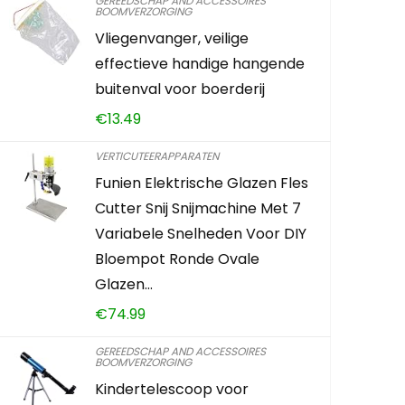
GEREEDSCHAP AND ACCESSOIRES
BOOMVERZORGING
Queta 4 x 
Vliegenvanger, veilige
brandstofs
effectieve handige hangende
2,5 x 5 mm
buitenval voor boerderij
grastrim
€
13.49
VERTICUTEERAPPARATEN
€
9.40
Funien Elektrische Glazen Fles
Cutter Snij Snijmachine Met 7
Already Sold:
Variabele Snelheden Voor DIY
Bloempot Ronde Ovale
Glazen…
Schiet op! A
€
74.99
0
2
GEREEDSCHAP AND ACCESSOIRES
BOOMVERZORGING
Kindertelescoop voor
TOEVOEG