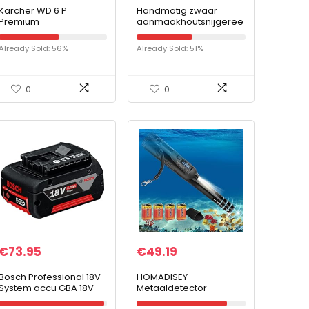
Kärcher WD 6 P
Handmatig zwaar
Premium
aanmaakhoutsnijgeree
Multifunctionele
dschap,
Alleszuiger (1300 W
brandhoutaanmaakspli
Already Sold: 56%
Already Sold: 51%
vermogen, nat en
jter, slijtage en niet
droog vuil, blaasfunctie,
gemakkelijk te
stopcontact, 30…
vervormen en te…
0
0
€
73.95
€
49.19
Bosch Professional 18V
HOMADISEY
System accu GBA 18V
Metaaldetector
5.0Ah (in kartonnen
Pinpointer volledig