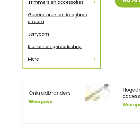
Trimmers en accessoires
Generatoren en draagbare
stroom
Jerrycans
Klussen en gereedschap
More
Hogedr
Onkruidbranders
access
Weergave
Weerg