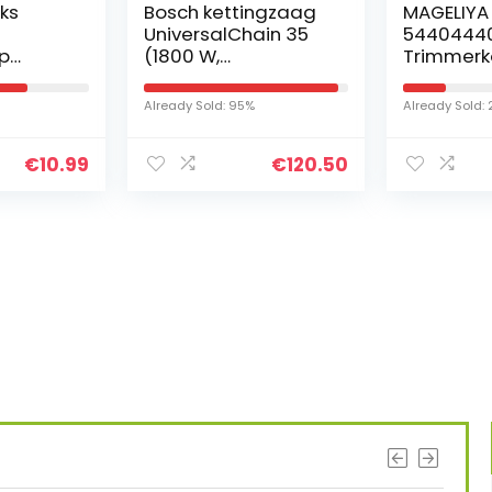
ks
Bosch kettingzaag
MAGELIYA
UniversalChain 35
5440444
jp
(1800 W,
Trimmerk
ras
lichtgewicht: 4,2 kg,
g + spoel
kettingsnelheid:
stootknop
Already Sold: 95%
Already Sold: 
n
12 m/s, in doos)
voor T35 
€
10.99
€
120.50
ng Pijp
s interessants gevond
G BETERE RESULTATEN DOOR VANDAAG TE UPGR