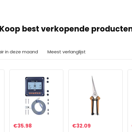
Koop best verkopende producte
air in deze maand
Meest verlanglijst
€
35.98
€
32.09