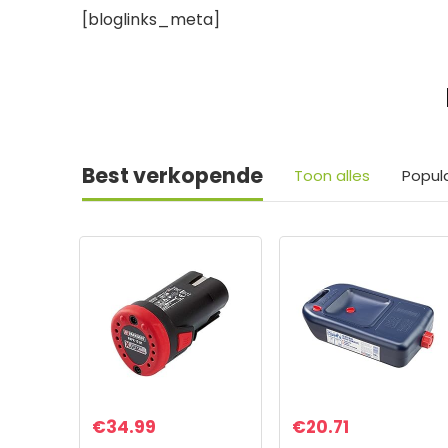
[bloglinks_meta]
Best verkopende
Toon alles
Popul
€
34.99
€
20.71