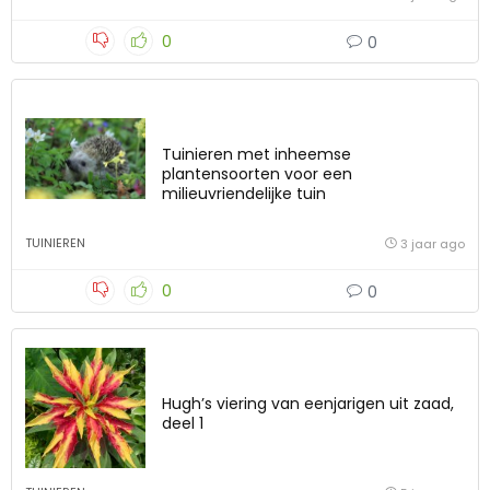
0
0
Tuinieren met inheemse
plantensoorten voor een
milieuvriendelijke tuin
TUINIEREN
3 jaar ago
0
0
Hugh’s viering van eenjarigen uit zaad,
deel 1