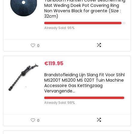
Tuinboom Planten Cover Bescherming
Mat Weding Doek Pot Covering Ring
Non Wovens Black for groente (Size :
32cm)
Already Sold: 95%
0
€
119.95
Brandstofleiding Lijn Slang Fit Voor Stihl
MS200T MS200 MS 020T Tuin Machine
Accessoire Gas Kettingzaag
Vervangende…
Already Sold: 98%
0