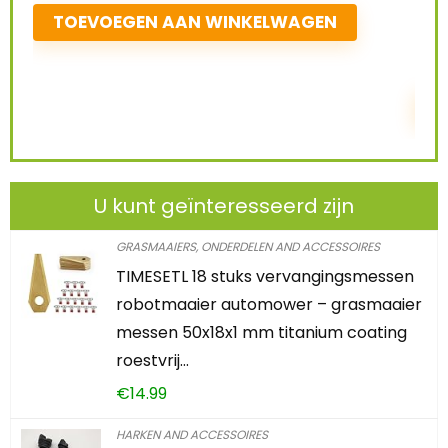
0
2
1
9
5
0
4
3
TOEVOEGEN AAN WINKELWAGEN
U kunt geïnteresseerd zijn
GRASMAAIERS, ONDERDELEN AND ACCESSOIRES
TIMESETL 18 stuks vervangingsmessen
robotmaaier automower – grasmaaier
messen 50x18x1 mm titanium coating
roestvrij…
€
14.99
HARKEN AND ACCESSOIRES