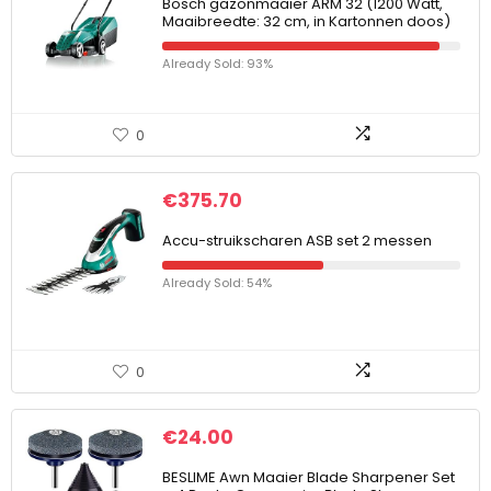
Bosch gazonmaaier ARM 32 (1200 Watt,
Maaibreedte: 32 cm, in Kartonnen doos)
Already Sold: 93%
0
€
375.70
Accu-struikscharen ASB set 2 messen
Already Sold: 54%
0
€
24.00
BESLIME Awn Maaier Blade Sharpener Set