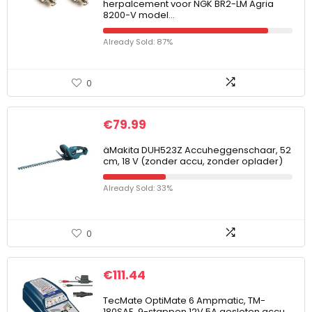
herpalcement voor NGK BR2-LM Agria
8200-V model…
Already Sold: 87%
0
€
79.99
äMakita DUH523Z Accuheggenschaar, 52
cm, 18 V (zonder accu, zonder oplader)
Already Sold: 33%
0
€
111.44
TecMate OptiMate 6 Ampmatic, TM-
180SAE, 9-stappen 12V 5A gesloten accu