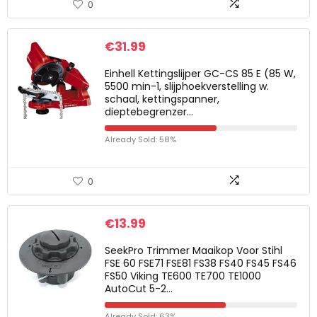
0
€
31.99
Einhell Kettingslijper GC-CS 85 E (85 W,
5500 min-1, slijphoekverstelling w.
schaal, kettingspanner,
dieptebegrenzer…
Already Sold: 58%
0
€
13.99
SeekPro Trimmer Maaikop Voor Stihl
FSE 60 FSE71 FSE81 FS38 FS40 FS45 FS46
FS50 Viking TE600 TE700 TE1000
AutoCut 5-2…
Already Sold: 63%