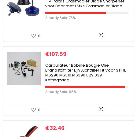
– 4 Packs Grasmaaier Blade Sharpener
voor Boor met 1 Stks Grasmaaier Blade…
Already Sold: 73%
0
€
107.59
Carburateur Bobine Bougie Olie
Brandstoffilter Lijn Luchtfilter Fit Voor STIHL
MS290 MS310 MS390 029 039
Kettingzaag…
Already Sold: 96%
0
€
32.46