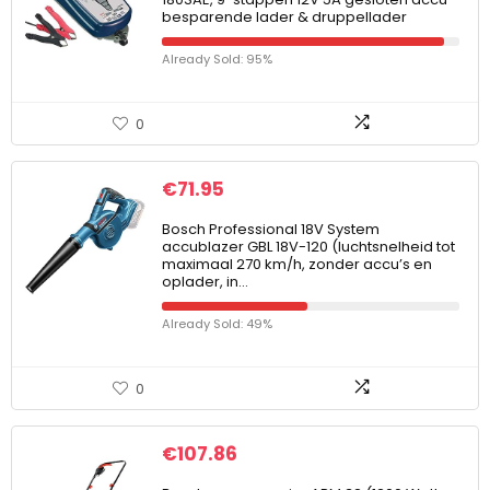
besparende lader & druppellader
Already Sold: 95%
0
€
71.95
Bosch Professional 18V System
accublazer GBL 18V-120 (luchtsnelheid tot
maximaal 270 km/h, zonder accu’s en
oplader, in…
Already Sold: 49%
0
€
107.86