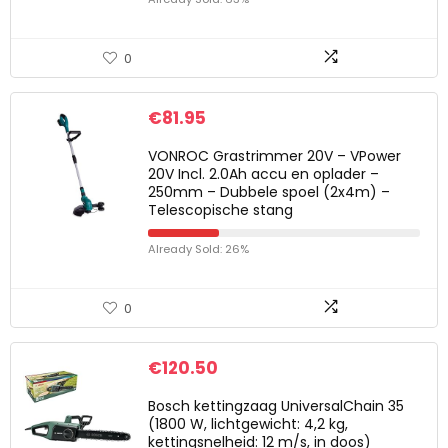
0
€
81.95
VONROC Grastrimmer 20V – VPower
20V Incl. 2.0Ah accu en oplader –
250mm – Dubbele spoel (2x4m) –
Telescopische stang
Already Sold: 26%
0
€
120.50
Bosch kettingzaag UniversalChain 35
(1800 W, lichtgewicht: 4,2 kg,
kettingsnelheid: 12 m/s, in doos)