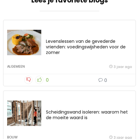
Lees je favoriete blogs
Levenslessen van de gevederde
vrienden: voedingswijsheden voor de
zomer
ALGEMEEN
3 jaar ago
0
0
Scheidingswand isoleren: waarom het
de moeite waard is
BOUW
3 jaar ago