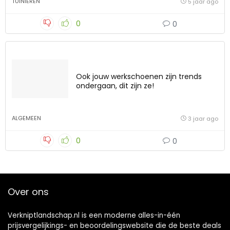
TUINIEREN
5 jaar ago
0
0
Ook jouw werkschoenen zijn trends
ondergaan, dit zijn ze!
ALGEMEEN
3 jaar ago
0
0
Over ons
Verkniptlandschap.nl is een moderne alles-in-één
prijsvergelijkings- en beoordelingswebsite die de beste deals