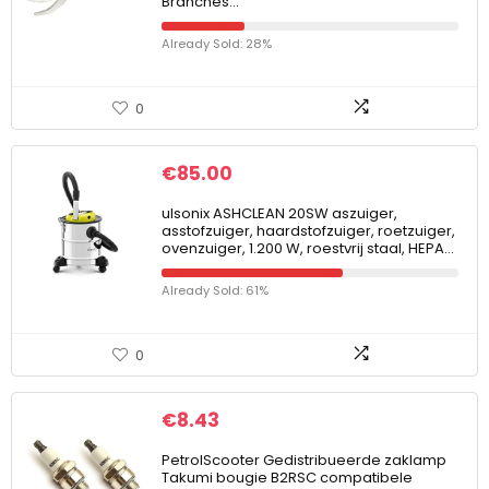
Branches…
Already Sold: 28%
0
€
85.00
ulsonix ASHCLEAN 20SW aszuiger,
asstofzuiger, haardstofzuiger, roetzuiger,
ovenzuiger, 1.200 W, roestvrij staal, HEPA…
Already Sold: 61%
0
€
8.43
PetrolScooter Gedistribueerde zaklamp
Takumi bougie B2RSC compatibele