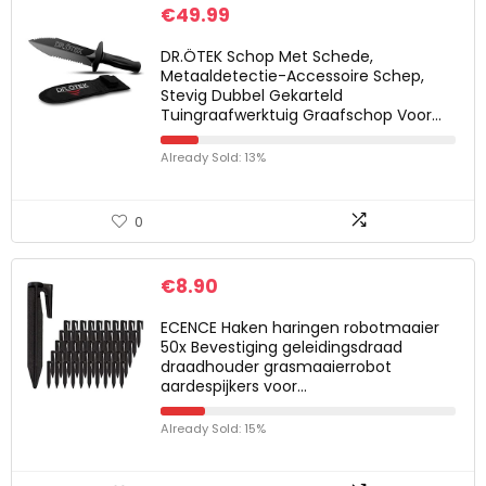
€
49.99
DR.ÖTEK Schop Met Schede,
Metaaldetectie-Accessoire Schep,
Stevig Dubbel Gekarteld
Tuingraafwerktuig Graafschop Voor…
Already Sold: 13%
0
€
8.90
ECENCE Haken haringen robotmaaier
50x Bevestiging geleidingsdraad
draadhouder grasmaaierrobot
aardespijkers voor…
Already Sold: 15%