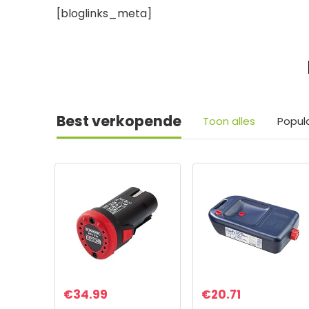
[bloglinks_meta]
Best verkopende
Toon alles
Popul
€
34.99
€
20.71