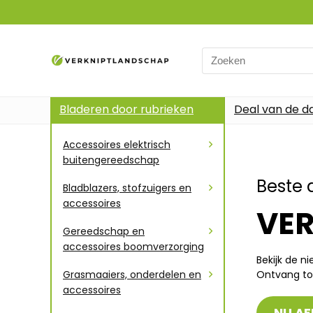
Bladeren door rubrieken
Deal van de d
Accessoires elektrisch
buitengereedschap
Beste 
Bladblazers, stofzuigers en
accessoires
VE
Gereedschap en
accessoires boomverzorging
Bekijk de n
Grasmaaiers, onderdelen en
Ontvang to
accessoires
NU AF