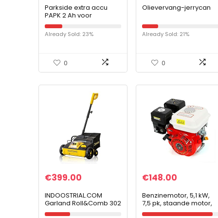
Parkside extra accu
Olievervang-jerrycan
PAPK 2 Ah voor
gereedschap uit de X 12
V familie
Already Sold: 23%
Already Sold: 21%
0
0
€
399.00
€
148.00
INDOOSTRIAL.COM
Benzinemotor, 5,1 kW,
Garland Roll&Comb 302
7,5 pk, staande motor,
W
kartmotor,