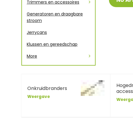
Trimmers en accessoires
Generatoren en draagbare
stroom
Jerrycans
Klussen en gereedschap
More
Hogedr
Onkruidbranders
access
Weergave
Weerg