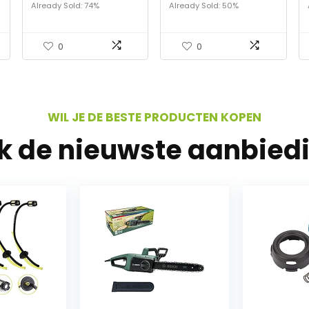
stapboor, meerdere
Pruuner Cut Secateur
Already Sold: 74%
Already Sold: 50%
gaten opgestapte bits
Struik Garden Scissor
voor doe-het-zelf-
Tool Anvil Branch
liefhebbers…
Shear…
0
0
WIL JE DE BESTE PRODUCTEN KOPEN
jk de nieuwste aanbied