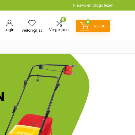
Nieuws en blogs lezen
0
0
€
0.00
Login
Vergelijken
verlanglijst
N