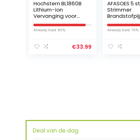
60B
AFASOES 5 stks
Bosch ketti
Strimmer
UniversalCh
r
Brandstofpijp
(1800 W,
u
Universele Gras
lichtgewicht:
Trimmer
kettingsnelh
Already Sold: 70%
Already Sold: 95%
B
Brandstoflijn
12 m/s, in do
Grasmaaier
€
33.99
€
10.99
…
Brandstofslang Pijp
Benzine…
Iet
KRIJ
Deal van de dag