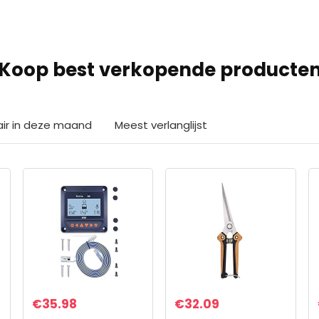
Koop best verkopende producte
air in deze maand
Meest verlanglijst
€
35.98
€
32.09