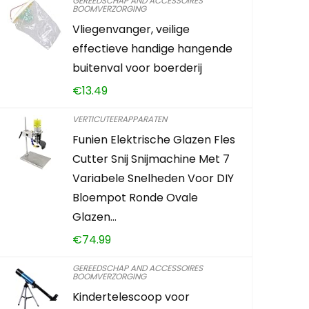
GEREEDSCHAP AND ACCESSOIRES
BOOMVERZORGING
OxoxO Luch
Vliegenvanger, veilige
Compatibe
effectieve handige hangende
GXV120 Mo
buitenval voor boerderij
HRA214 Gr
€
13.49
VERTICUTEERAPPARATEN
€
12.86
Funien Elektrische Glazen Fles
Cutter Snij Snijmachine Met 7
Already Sold:
Variabele Snelheden Voor DIY
Bloempot Ronde Ovale
Glazen…
Schiet op! A
€
74.99
0
3
GEREEDSCHAP AND ACCESSOIRES
BOOMVERZORGING
Kindertelescoop voor
TOEVOEG