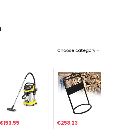
n
Choose category
€
153.55
€
258.23