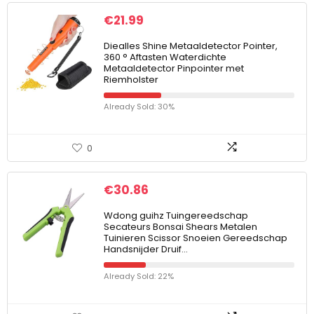
€
21.99
Diealles Shine Metaaldetector Pointer,
360 ° Aftasten Waterdichte
Metaaldetector Pinpointer met
Riemholster
Already Sold: 30%
0
€
30.86
Wdong guihz Tuingereedschap
Secateurs Bonsai Shears Metalen
Tuinieren Scissor Snoeien Gereedschap
Handsnijder Druif…
Already Sold: 22%