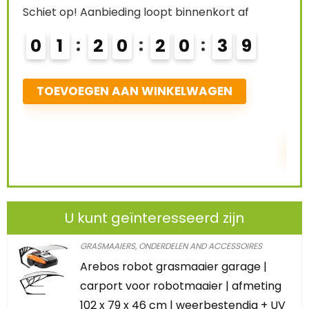
Already Sold:
21
Available:
31
68 %
8
Schiet op! Aanbieding loopt binnenkort af
0
2
2
0
2
0
3
8
TOEVOEGEN AAN WINKELWAGEN
U kunt geïnteresseerd zijn
GRASMAAIERS, ONDERDELEN AND ACCESSOIRES
Arebos robot grasmaaier garage |
carport voor robotmaaier | afmeting
102 x 79 x 46 cm | weerbestendig + UV