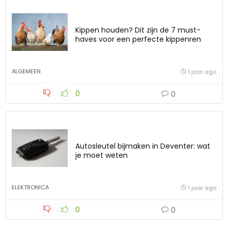
Kippen houden? Dit zijn de 7 must-
haves voor een perfecte kippenren
ALGEMEEN
1 jaar ago
0
0
Autosleutel bijmaken in Deventer: wat
je moet weten
ELEKTRONICA
1 jaar ago
0
0