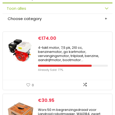
Toon alles
Choose category
€
174.00
4-takt motor, 7,5 pk, 210 cc,
benzinemotor, go kartmotor,
vervangingsmotor, trilplaat, benzine,
aandrijfmotor, bootmotor…
Already Sold: 77%
0
€
30.95
Worx 50 m begrenzingsdraad voor
Landroid robotmaaier, WA0184, zwart