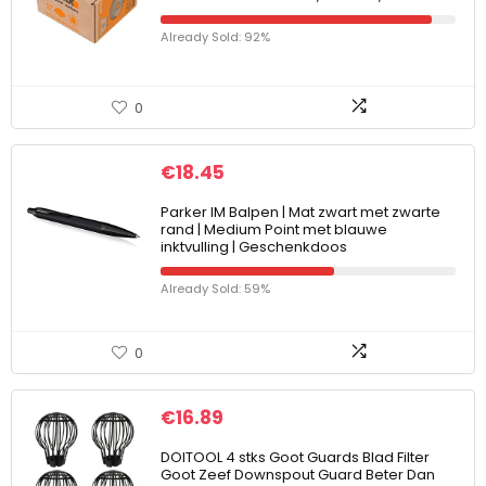
Already Sold: 92%
0
€
18.45
Parker IM Balpen | Mat zwart met zwarte
rand | Medium Point met blauwe
inktvulling | Geschenkdoos
Already Sold: 59%
0
€
16.89
DOITOOL 4 stks Goot Guards Blad Filter
Goot Zeef Downspout Guard Beter Dan