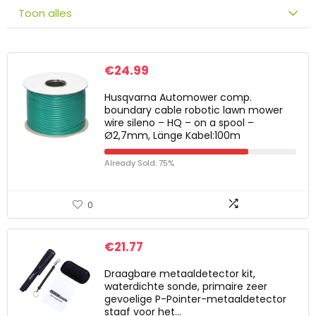
Toon alles
€
24.99
Husqvarna Automower comp.
boundary cable robotic lawn mower
wire sileno – HQ – on a spool –
Ø2,7mm, Länge Kabel:100m
Already Sold: 75%
0
€
21.77
Draagbare metaaldetector kit,
waterdichte sonde, primaire zeer
gevoelige P-Pointer-metaaldetector
staaf voor het…