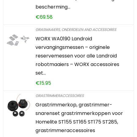
bescherming…
€
69.58
GRASMAAIERS, ONDERDELEN AND ACCESSOIRES
WORX WA0190 Landroid
vervangingsmessen – originele
reservemessen voor alle Landroid
robotmaaiers – WORX accessoires
set…
€
15.95
GRASTRIMMERACCESSOIRES
Grastrimmerkop, grastrimmer-
snarenset grastrimmerkoppen voor
Homelite ST155 ST165 ST175 ST285,
grastrimmeraccessoires