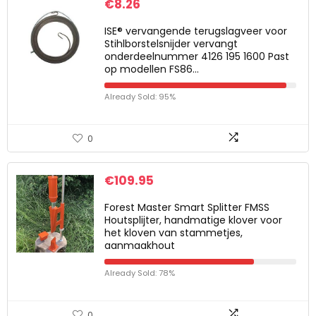
€
8.26
ISE® vervangende terugslagveer voor
Stihlborstelsnijder vervangt
onderdeelnummer 4126 195 1600 Past
op modellen FS86…
Already Sold: 95%
0
€
109.95
Forest Master Smart Splitter FMSS
Houtsplijter, handmatige klover voor
het kloven van stammetjes,
aanmaakhout
Already Sold: 78%
0