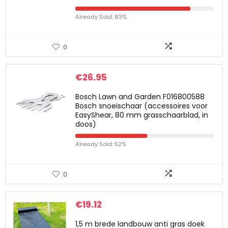
Already Sold: 83%
0
€
26.95
Bosch Lawn and Garden F016800588
Bosch snoeischaar (accessoires voor
EasyShear, 80 mm grasschaarblad, in
doos)
Already Sold: 52%
0
€
19.12
1,5 m brede landbouw anti gras doek