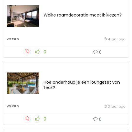
Welke raamdecoratie moet ik kiezen?
WONEN
4 jaar ago
0
0
Hoe onderhoud je een loungeset van
teak?
WONEN
3 jaar ago
0
0