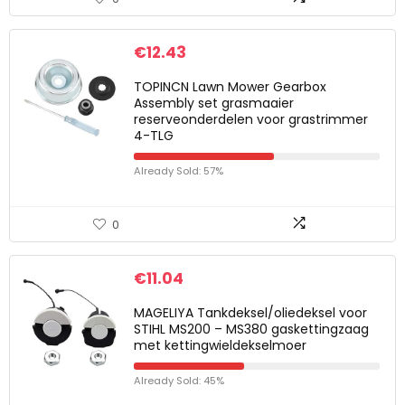
€
12.43
TOPINCN Lawn Mower Gearbox
Assembly set grasmaaier
reserveonderdelen voor grastrimmer
4-TLG
Already Sold: 57%
0
€
11.04
MAGELIYA Tankdeksel/oliedeksel voor
STIHL MS200 – MS380 gaskettingzaag
met kettingwieldekselmoer
Already Sold: 45%