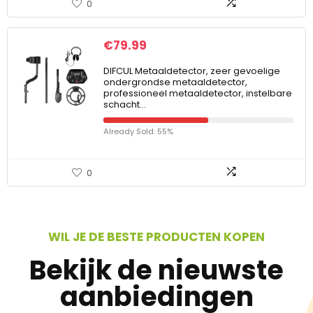
0
€
79.99
DIFCUL Metaaldetector, zeer gevoelige
ondergrondse metaaldetector,
professioneel metaaldetector, instelbare
schacht…
Already Sold: 55%
0
WIL JE DE BESTE PRODUCTEN KOPEN
Bekijk de nieuwste
aanbiedingen