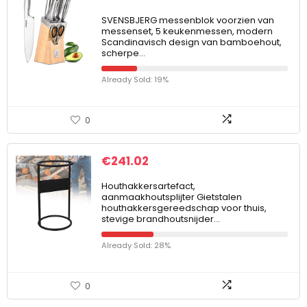
SVENSBJERG messenblok voorzien van
messenset, 5 keukenmessen, modern
Scandinavisch design van bamboehout,
scherpe…
Already Sold: 19%
0
€
241.02
Houthakkersartefact,
aanmaakhoutsplijter Gietstalen
houthakkersgereedschap voor thuis,
stevige brandhoutsnijder…
Already Sold: 28%
0