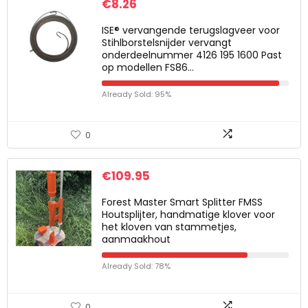
€
8.26
ISE® vervangende terugslagveer voor
Stihlborstelsnijder vervangt
onderdeelnummer 4126 195 1600 Past
op modellen FS86…
Already Sold: 95%
0
€
109.95
Forest Master Smart Splitter FMSS
Houtsplijter, handmatige klover voor
het kloven van stammetjes,
aanmaakhout
Already Sold: 78%
0