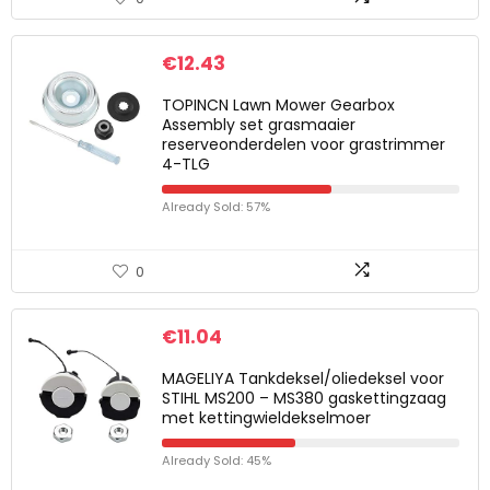
€
12.43
TOPINCN Lawn Mower Gearbox
Assembly set grasmaaier
reserveonderdelen voor grastrimmer
4-TLG
Already Sold: 57%
0
€
11.04
MAGELIYA Tankdeksel/oliedeksel voor
STIHL MS200 – MS380 gaskettingzaag
met kettingwieldekselmoer
Already Sold: 45%