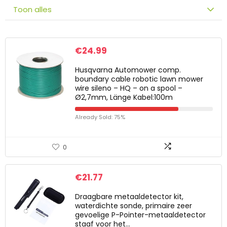
Toon alles
€
24.99
Husqvarna Automower comp.
boundary cable robotic lawn mower
wire sileno – HQ – on a spool –
Ø2,7mm, Länge Kabel:100m
Already Sold: 75%
0
€
21.77
Draagbare metaaldetector kit,
waterdichte sonde, primaire zeer
gevoelige P-Pointer-metaaldetector
staaf voor het…