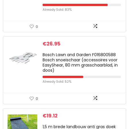
Already Sold: 83%
0
€
26.95
Bosch Lawn and Garden F016800588
Bosch snoeischaar (accessoires voor
EasyShear, 80 mm grasschaarblad, in
doos)
Already Sold: 52%
0
€
19.12
1,5 m brede landbouw anti gras doek