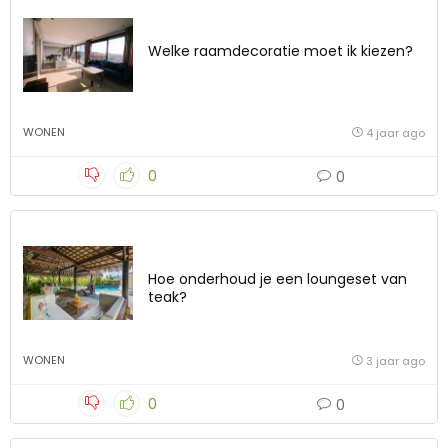
Welke raamdecoratie moet ik kiezen?
WONEN
4 jaar ago
0
0
Hoe onderhoud je een loungeset van
teak?
WONEN
3 jaar ago
0
0