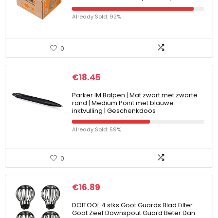
Already Sold: 92%
0
€
18.45
Parker IM Balpen | Mat zwart met zwarte
rand | Medium Point met blauwe
inktvulling | Geschenkdoos
Already Sold: 59%
0
€
16.89
DOITOOL 4 stks Goot Guards Blad Filter
Goot Zeef Downspout Guard Beter Dan