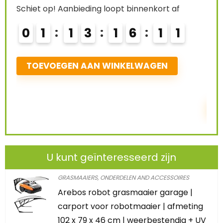
rt af
Already Sold:
21
Availabl
6
1
0
Schiet op! Aanbieding loopt binnenkort af
EN
0
2
1
3
1
6
1
0
TOEVOEGEN AAN WINKELWAGEN
U kunt geïnteresseerd zijn
GRASMAAIERS, ONDERDELEN AND ACCESSOIRES
Arebos robot grasmaaier garage |
carport voor robotmaaier | afmeting
102 x 79 x 46 cm | weerbestendig + UV