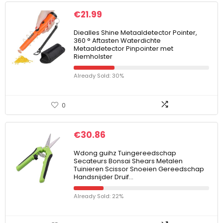
€
21.99
Diealles Shine Metaaldetector Pointer,
360 ° Aftasten Waterdichte
Metaaldetector Pinpointer met
Riemholster
Already Sold: 30%
0
€
30.86
Wdong guihz Tuingereedschap
Secateurs Bonsai Shears Metalen
Tuinieren Scissor Snoeien Gereedschap
Handsnijder Druif…
Already Sold: 22%