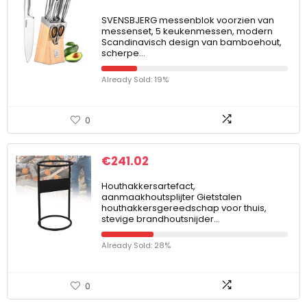
SVENSBJERG messenblok voorzien van
messenset, 5 keukenmessen, modern
Scandinavisch design van bamboehout,
scherpe…
Already Sold: 19%
0
€
241.02
Houthakkersartefact,
aanmaakhoutsplijter Gietstalen
houthakkersgereedschap voor thuis,
stevige brandhoutsnijder…
Already Sold: 28%
0