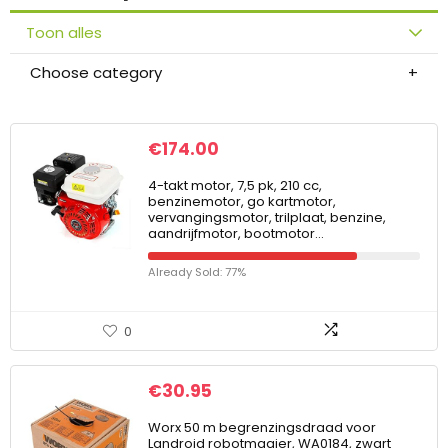
Toon alles
Choose category
€
174.00
4-takt motor, 7,5 pk, 210 cc,
benzinemotor, go kartmotor,
vervangingsmotor, trilplaat, benzine,
aandrijfmotor, bootmotor…
Already Sold: 77%
0
€
30.95
Worx 50 m begrenzingsdraad voor
Landroid robotmaaier, WA0184, zwart