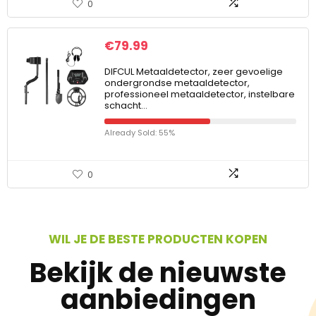
0
€
79.99
DIFCUL Metaaldetector, zeer gevoelige
ondergrondse metaaldetector,
professioneel metaaldetector, instelbare
schacht…
Already Sold: 55%
0
WIL JE DE BESTE PRODUCTEN KOPEN
Bekijk de nieuwste
aanbiedingen