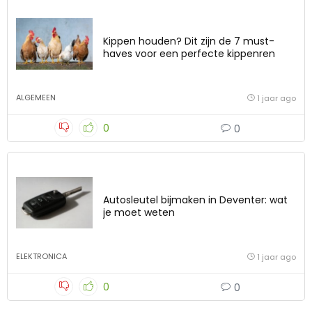
Kippen houden? Dit zijn de 7 must-
haves voor een perfecte kippenren
ALGEMEEN
1 jaar ago
0
0
Autosleutel bijmaken in Deventer: wat
je moet weten
ELEKTRONICA
1 jaar ago
0
0