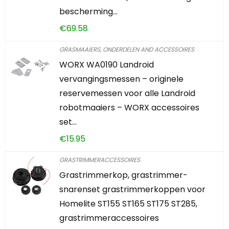
bescherming…
€
69.58
GRASMAAIERS, ONDERDELEN AND ACCESSOIRES
WORX WA0190 Landroid
vervangingsmessen – originele
reservemessen voor alle Landroid
robotmaaiers – WORX accessoires
set…
€
15.95
GRASTRIMMERACCESSOIRES
Grastrimmerkop, grastrimmer-
snarenset grastrimmerkoppen voor
Homelite ST155 ST165 ST175 ST285,
grastrimmeraccessoires