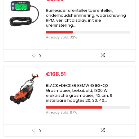
Runleader urenteller toerenteller,
onderhoudsherinnering, waarschuwing
RPM, verlicht display, initiële
ureninstelling…
Already Sold: 32%
0
€
168.51
BLACK+DECKER BEMW481ES-QS
Grasmaaier, bekabeld, 1800 W,
elektrische grasmaaier, 42 cm, 6
instelbare hoogtes 20, 30, 40…
Already Sold: 67%
0