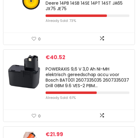
Deere 14PB 14SB 14SE 14PT 14ST JA65
JX75 JE75
Already Sold: 73%
0
€
40.52
POWERAXIS 9,6 V 3,0 Ah NI-MH
elektrisch gereedschap accu voor
Bosch BAT001 2607335035 2607335037
Drill GBM 9.6 VES-2 PBM…
Already Sold: 61%
0
€
21.99