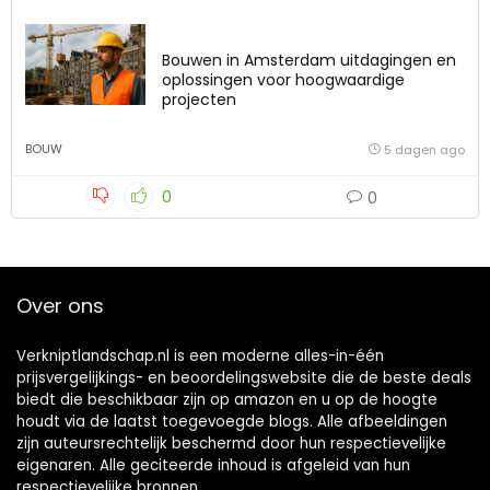
Bouwen in Amsterdam uitdagingen en
oplossingen voor hoogwaardige
projecten
BOUW
5 dagen ago
0
0
Over ons
Verkniptlandschap.nl is een moderne alles-in-één
prijsvergelijkings- en beoordelingswebsite die de beste deals
biedt die beschikbaar zijn op amazon en u op de hoogte
houdt via de laatst toegevoegde blogs. Alle afbeeldingen
zijn auteursrechtelijk beschermd door hun respectievelijke
eigenaren. Alle geciteerde inhoud is afgeleid van hun
respectievelijke bronnen.