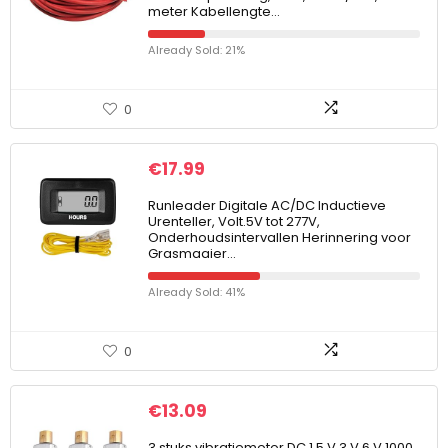
meter Kabellengte…
Already Sold: 21%
0
€
17.99
Runleader Digitale AC/DC Inductieve
Urenteller, Volt.5V tot 277V,
Onderhoudsintervallen Herinnering voor
Grasmaaier…
Already Sold: 41%
0
€
13.09
3 stuks vibratiemotor DC 1,5 V 3 V 6 V 1000