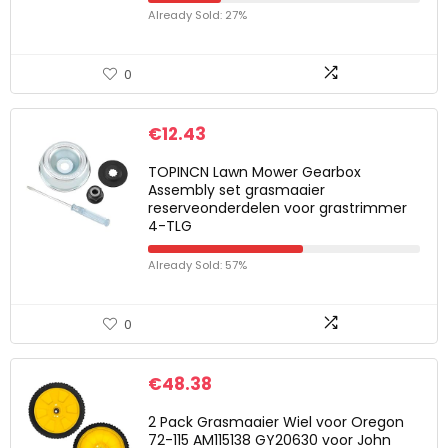
Already Sold: 27%
0
€
12.43
TOPINCN Lawn Mower Gearbox
Assembly set grasmaaier
reserveonderdelen voor grastrimmer
4-TLG
Already Sold: 57%
0
€
48.38
2 Pack Grasmaaier Wiel voor Oregon
72-115 AM115138 GY20630 voor John