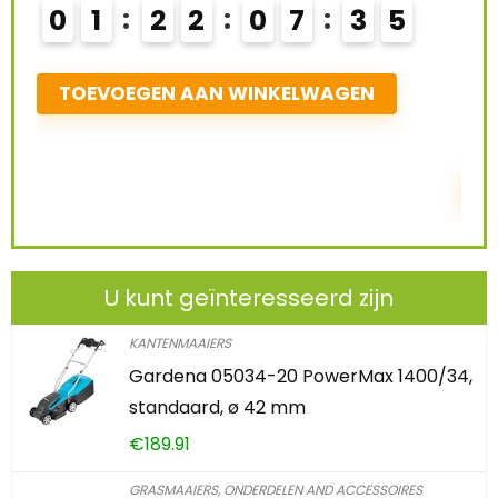
68 %
Schiet op! Aanbieding loopt binnenkort af
0
2
2
2
0
7
3
4
TOEVOEGEN AAN WINKELWAGEN
U kunt geïnteresseerd zijn
KANTENMAAIERS
Gardena 05034-20 PowerMax 1400/34,
standaard, ø 42 mm
€
189.91
GRASMAAIERS, ONDERDELEN AND ACCESSOIRES