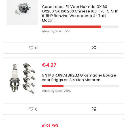
Carburateur Fit Voor Ho- nda GX160
GX200 GX 160 200 Chinese 168F 170F 5. 5HP
6. 5HP Benzine Waterpomp 4- Takt
Motor…
Already Sold: 77%
0
€
4.27
5 STKS RJ19LM BR2LM Grasmaaier Bougie
voor Briggs en Stratton Motoren
Already Sold: 28%
0
€
21.99