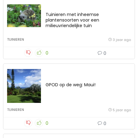
Tuinieren met inheemse
plantensoorten voor een
milieuvriendelijke tuin
TUINIEREN
3 jaar ago
0
0
GPOD op de weg: Maui!
TUINIEREN
5 jaar ago
0
0