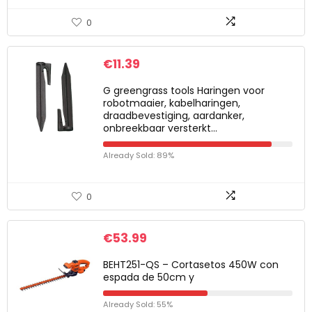
0
€
11.39
G greengrass tools Haringen voor
robotmaaier, kabelharingen,
draadbevestiging, aardanker,
onbreekbaar versterkt…
Already Sold: 89%
0
€
53.99
BEHT251-QS – Cortasetos 450W con
espada de 50cm y
Already Sold: 55%