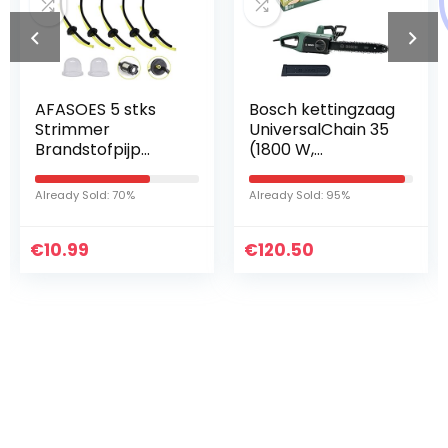
ASOES 5 stks
Bosch kettingzaag
MAGE
rimmer
UniversalChain 35
544
andstofpijp
(1800 W,
Trim
iversele Gras
lichtgewicht:
zing 
immer
4,2 kg,
stoo
eady Sold: 70%
Already Sold: 95%
Already
andstoflijn
kettingsnelheid:
voor
asmaaier
12 m/s, in doos)
5371
andstofslang
0.99
€
120.50
€
13.
jp Benzine…
Iets interessants