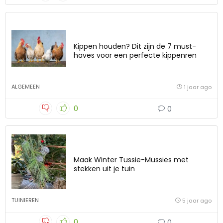
Kippen houden? Dit zijn de 7 must-
haves voor een perfecte kippenren
ALGEMEEN
1 jaar ago
0
0
Maak Winter Tussie-Mussies met
stekken uit je tuin
TUINIEREN
5 jaar ago
0
0