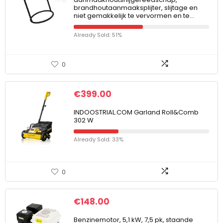
brandhoutaanmaaksplijter, slijtage en
niet gemakkelijk te vervormen en te…
Already Sold: 51%
0
€
399.00
INDOOSTRIAL.COM Garland Roll&Comb
302 W
Already Sold: 33%
0
€
148.00
Benzinemotor, 5,1 kW, 7,5 pk, staande