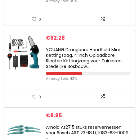
Already Sold: 39%
0
€
62.28
YOUANG Draagbare Handheld Mini
Kettingzaag, 4 inch Oplaadbare
Rlectric Kettingzaag voor Tuinieren,
Stedelijke Bosbouw…
Already Sold: 43%
0
€
8.95
Arnold At27 5 stuks reservemessen
voor Bosch ART 23-18 Li, 1083-B3-0009
–