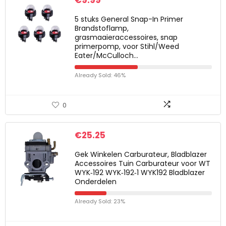
€
9.99
5 stuks General Snap-In Primer
Brandstoflamp,
grasmaaieraccessoires, snap
primerpomp, voor Stihl/Weed
Eater/McCulloch…
Already Sold: 46%
0
€
25.25
Gek Winkelen Carburateur, Bladblazer
Accessoires Tuin Carburateur voor WT
WYK‑192 WYK‑192‑1 WYK192 Bladblazer
Onderdelen
Already Sold: 23%