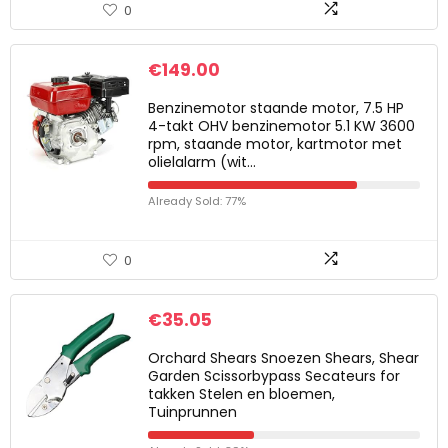
0
€
149.00
Benzinemotor staande motor, 7.5 HP
4-takt OHV benzinemotor 5.1 KW 3600
rpm, staande motor, kartmotor met
olielalarm (wit…
Already Sold: 77%
0
€
35.05
Orchard Shears Snoezen Shears, Shear
Garden Scissorbypass Secateurs for
takken Stelen en bloemen,
Tuinprunnen