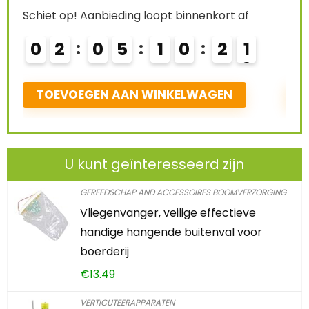
Schiet op! Aanbieding loopt binnenkort af
Schiet
0
2
0
5
1
0
2
0
0
1
TOEVOEGEN AAN WINKELWAGEN
TO
U kunt geïnteresseerd zijn
GEREEDSCHAP AND ACCESSOIRES BOOMVERZORGING
Vliegenvanger, veilige effectieve
handige hangende buitenval voor
boerderij
€
13.49
VERTICUTEERAPPARATEN