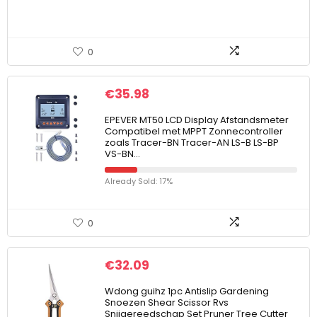
0
€
35.98
EPEVER MT50 LCD Display Afstandsmeter
Compatibel met MPPT Zonnecontroller
zoals Tracer-BN Tracer-AN LS-B LS-BP
VS-BN…
Already Sold: 17%
0
€
32.09
Wdong guihz 1pc Antislip Gardening
Snoezen Shear Scissor Rvs
Snijgereedschap Set Pruner Tree Cutter