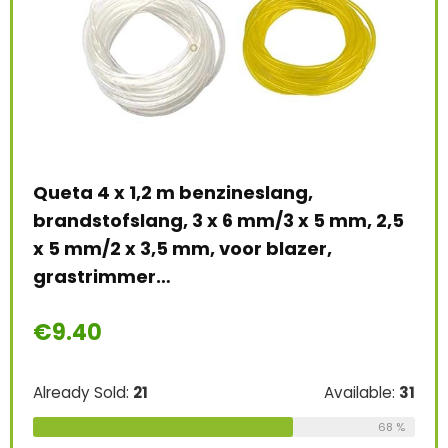
Queta 4 x 1,2 m benzineslang,
OxoxO
brandstofslang, 3 x 6 mm/3 x 5 mm, 2,5
met 
x 5 mm/2 x 3,5 mm, voor blazer,
HR21
grastrimmer…
verv
26
€
9.40
€
12.
%
Already Sold:
21
Available:
31
Alread
68 %