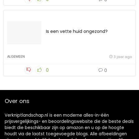
Is een vette huid ongezond?
ALGEMEEN
3 jaar ago
0
0
Over ons
Verkniptlandschap.nl is een moderne alles-in-één
prijsvergelijkings- en beoordelingswebsite die de beste deals
biedt die beschikbaar zijn op amazon en u op de hoogte
houdt via de laatst toegevoegde blogs. Alle afbeeldingen