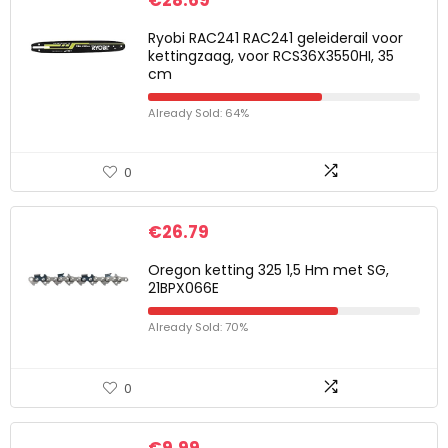
€
28.69
Ryobi RAC241 RAC241 geleiderail voor
kettingzaag, voor RCS36X3550HI, 35
cm
Already Sold: 64%
0
€
26.79
Oregon ketting 325 1,5 Hm met SG,
21BPX066E
Already Sold: 70%
0