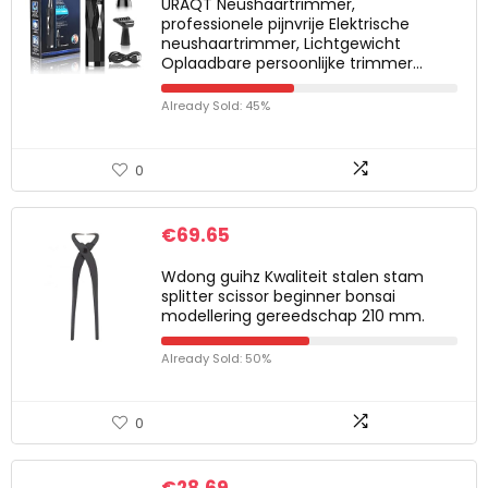
URAQT Neushaartrimmer,
professionele pijnvrije Elektrische
neushaartrimmer, Lichtgewicht
Oplaadbare persoonlijke trimmer…
Already Sold: 45%
0
€
69.65
Wdong guihz Kwaliteit stalen stam
splitter scissor beginner bonsai
modellering gereedschap 210 mm.
Already Sold: 50%
0