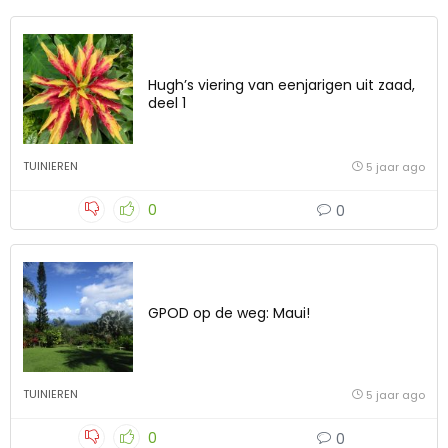
Hugh’s viering van eenjarigen uit zaad,
deel 1
TUINIEREN
5 jaar ago
0
0
GPOD op de weg: Maui!
TUINIEREN
5 jaar ago
0
0