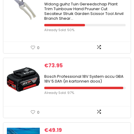
Wdong guihz Tuin Gereedschap Plant
Trim Tuinbouw Hand Pruuner Cut
Secateur Struik Garden Scissor Tool Anvil
Branch Shear…
Already Sold: 50%
0
€
73.95
Bosch Professional 18V System accu GBA
18V 5.0Ah (in kartonnen doos)
Already Sold: 97%
0
€
49.19