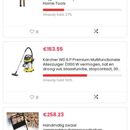
Home Tools
Already Sold: 27%
0
€
153.55
Kärcher WD 6 P Premium Multifunctionele
Alleszuiger (1300 W vermogen, nat en
droog vuil, blaasfunctie, stopcontact, 30…
Already Sold: 56%
0
€
258.23
Handmatig zwaar
aanmaakhoutsnijgereedschap,