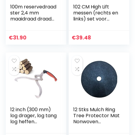
100m reservedraad
102 CM High Lift
ster 2,4 mm
messen (rechts en
maaidraad draad
links) set voor
draad draadkop
CastelGarden Iseki
bosmaaier
Solo Honda Stiga
bosmaaier
Viking Twin Cut + 2
€
31.90
€
39.48
x…
12 inch (300 mm)
12 Stks Mulch Ring
log drager, log tang
Tree Protector Mat
log heffen
Nonwoven
grappige haak
Boombescherming
houten klauw
Onkruid Matten