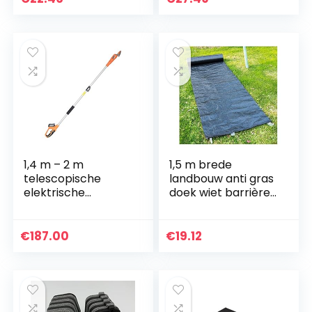
Accessoires Snijlijn
Mulch Ronde Weed
Hoofd voor…
Barrière Plant…
1,4 m – 2 m
1,5 m brede
telescopische
landbouw anti gras
elektrische
doek wiet barrière
snoeischaar,
mat zwart plastic
boomschaar,
mulch film
takkensnijder,
boomgaard tuin
€
187.00
€
19.12
fruitboomschaar,
wiet controle stof
struikschaar…
(Size…