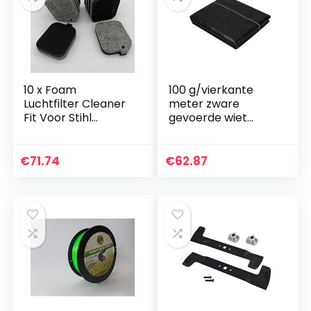
10 x Foam
100 g/vierkante
Luchtfilter Cleaner
meter zware
Fit Voor Stihl
gevoerde wiet
Blowers SH55 BR45
controle stof
SH85 Vervangen
landschapsarchite
OEM Onderdelen
ctuur cover tuin
€
71.74
€
62.87
4229 120 1800…
wiet barrière
tuinieren mat…